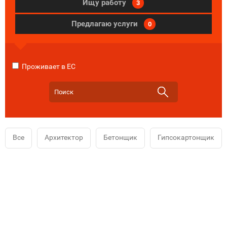
Ищу работу
3
Предлагаю услуги
0
Проживает в ЕС
Все
Архитектор
Бетонщик
Гипсокартонщик