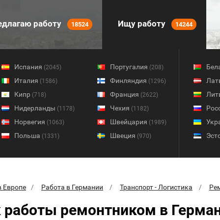
длагаю работу
Ищу работу
18524
14244
Испания
Португалия
Бел
(2045)
(208)
Италия
Финляндия
Лат
(1586)
(1296)
Кипр
Франция
Лит
(718)
(2622)
Нидерланды
Чехия
Рос
(1178)
(1182)
Норвегия
Швейцария
Укр
(1063)
(1989)
Польша
Швеция
Эст
(1331)
(970)
в Европе
Работа в Германии
Транспорт - Логистика
Ре
 работы ремонтником в Герма