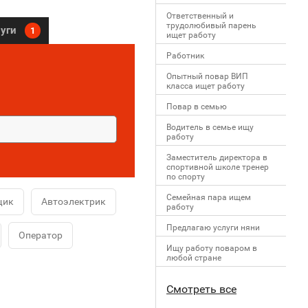
Ответственный и
трудолюбивый парень
луги
1
ищет работу
Работник
Опытный повар ВИП
класса ищет работу
Повар в семью
Водитель в семье ищу
работу
Заместитель директора в
спортивной школе тренер
по спорту
Семейная пара ищем
щик
Автоэлектрик
работу
Предлагаю услуги няни
Оператор
Ищу работу поваром в
любой стране
Смотреть все