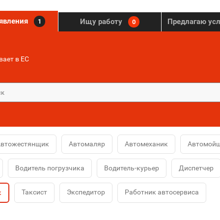
ъявления
Ищу работу
Предлагаю ус
1
0
ает в ЕС
Автожестянщик
Автомаляр
Автомеханик
Автомой
Водитель погрузчика
Водитель-курьер
Диспетчер
Таксист
Экспедитор
Работник автосервиса
к