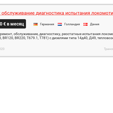
 обслуживание диагностика испытания локомот
0 € в месяц
Германия
Голландия
Дания
ремонт, обслуживание, диагностику, реостатные испытания локом
00, BR120, BR220, T679.1, T781) с дизелями типа 14д40, Д49, теплов
020
Транс