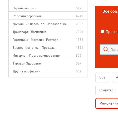
Строительство
5175
Все об
Рабочий персонал
4249
Домашний персонал - Образование
2832
Прожив
Транспорт - Логистика
2001
Гостиница - Магазин - Ресторан
1338
Бизнес - Финансы - Продажи
1321
Интернет - Программирование
369
Туризм - Здоровье
587
Другие профессии
652
Все
Водитель
Ремонтни