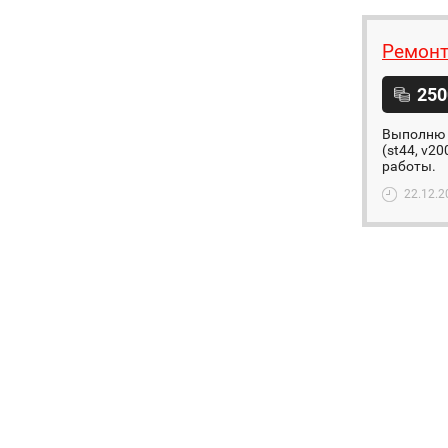
Ремонт
250
Выполню 
(st44, v2
работы.
22.12.2