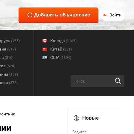
Войти
арусь
Канада
(165)
(1105)
вия
Китай
(317)
(331)
ва
США
(510)
(1304)
сия
(620)
аина
(158)
ония
(378)
монтник
Новые
нии
Водитель