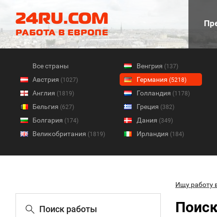
Пре
Все страны
Венгрия
(137)
Австрия
Германия
(1027)
(5218)
Англия
Голландия
(1819)
(1178)
Бельгия
Греция
(627)
(382)
Болгария
Дания
(174)
(349)
Великобритания
Ирландия
(1819)
(184)
Ищу работу 
Поиск
Поиск работы