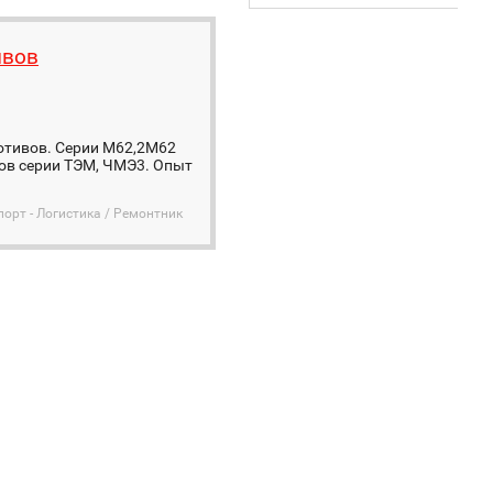
ивов
отивов. Серии М62,2М62
озов серии ТЭМ, ЧМЭ3. Опыт
порт - Логистика / Ремонтник