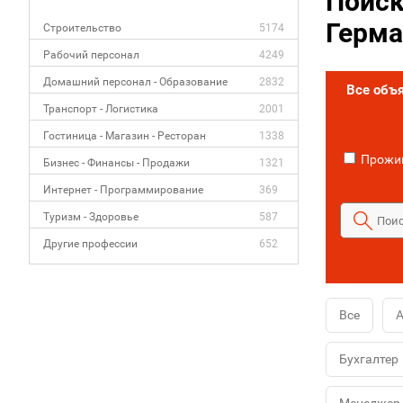
Поиск
Герма
Строительство
5174
Рабочий персонал
4249
Домашний персонал - Образование
2832
Все объ
Транспорт - Логистика
2001
Гостиница - Магазин - Ресторан
1338
Прожив
Бизнес - Финансы - Продажи
1321
Интернет - Программирование
369
Туризм - Здоровье
587
Другие профессии
652
Все
А
Бухгалтер