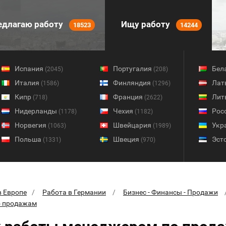
длагаю работу
Ищу работу
18523
14244
Испания
Португалия
Бел
(2045)
(208)
Италия
Финляндия
Лат
(1586)
(1296)
Кипр
Франция
Лит
(718)
(2622)
Нидерланды
Чехия
Рос
(1178)
(1182)
Норвегия
Швейцария
Укр
(1063)
(1989)
Польша
Швеция
Эст
(1331)
(970)
в Европе
Работа в Германии
Бизнес - Финансы - Продажи
о продажам