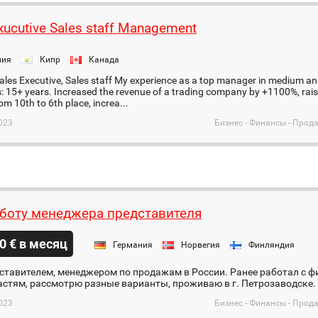
xucutive Sales staff Management
ния
Кипр
Канада
Sales Executive, Sales staff My experience as a top manager in medium a
 15+ years. Increased the revenue of a trading company by +1100%, rai
om 10th to 6th place, increa...
023
Бизнес - Финансы - Про
боту менеджера представителя
0 € в месяц
Германия
Норвегия
Финляндия
ставителем, менеджером по продажам в России. Ранее работал с 
стям, рассмотрю разные варианты, проживаю в г. Петрозаводске.
023
Бизнес - Финансы - Про