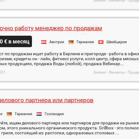
021
Бизнес - Финансы - Про
очно работу менеджер по продажам
0 € в месяц
Австрия
Германия
Швейцария
т по продажам ищет работу в Берлине и пригороде - работа в офи
ризме, кредиты он - лайн, фитнесс услуги, колл центр, сфера мясных
ых продукциях, продажа Воды (любой), продажа Вебинар...
021
Бизнес - Финансы - Про
елового партнера или партнеров
ия
Германия
Голландия
йте, ищeм делового партнера или партнеров для продажи на рынке
ом, этого уникального органического продукта. Grillbox - это пол
 гриля, состоящий из: растопки, одноразовых столовых ...