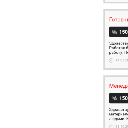
Готов 
150
Здравству
Работал 6
работу. П
14.01.2
Менедж
150
Здравству
материало
людьми. М
11.10.2