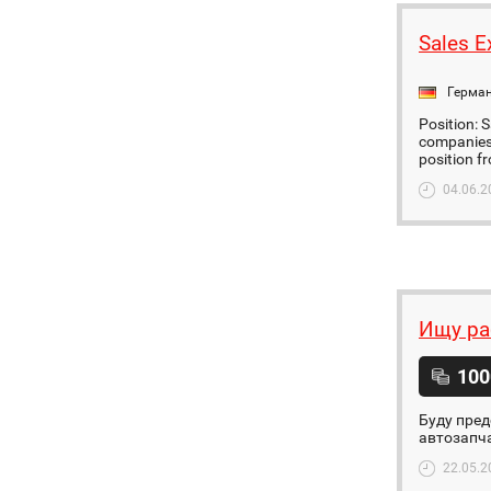
Sales E
Герма
Position: 
companies:
position fr
04.06.2
Ищу ра
100
Буду пред
автозапча
22.05.2