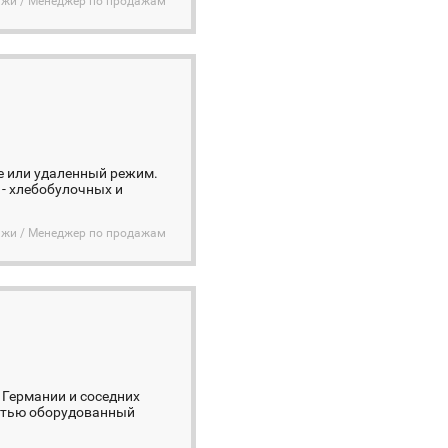
дажи / Менеджер по продажам
се или удаленный режим.
 - хлебобулочных и
дажи / Менеджер по продажам
 Германии и соседних
ностью оборудованный