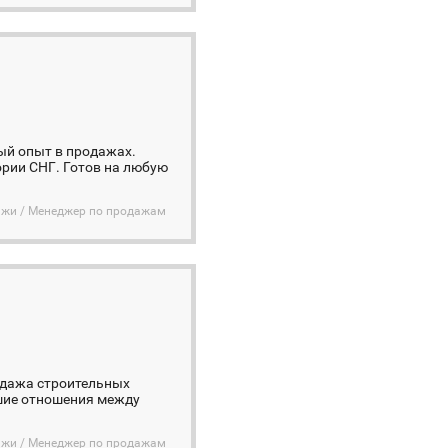
ный опыт в продажах.
ории СНГ. Готов на любую
дажи / Менеджер по продажам
родажа строительных
чшие отношения между
дажи / Менеджер по продажам