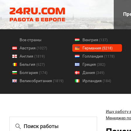
Пре
Все страны
Венгрия
(137)
Австрия
Германия
(1027)
(5218)
Англия
Голландия
(1819)
(1178)
Бельгия
Греция
(627)
(382)
Болгария
Дания
(174)
(349)
Великобритания
Ирландия
(1819)
(184)
Ищу работу 
Менеджер п
Поиск работы