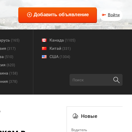
Войти
арусь
Канада
(165)
(1105)
вия
Китай
(317)
(331)
ва
США
(510)
(1304)
сия
(620)
аина
(158)
ония
(378)
Новые
Водитель