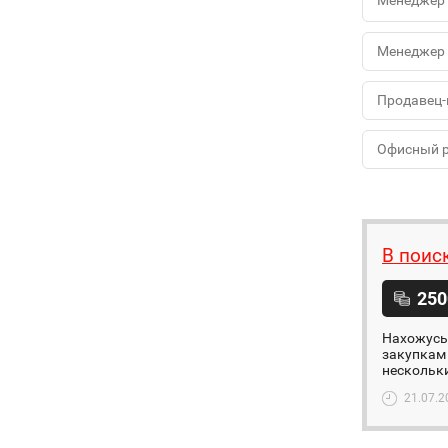
Менеджер 
Менеджер 
Продавец-
Офисный 
В поис
250
Нахожусь 
закупкам 
нескольки
21.07.2