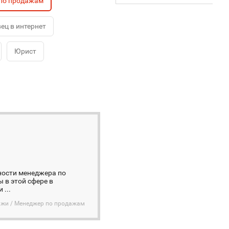
по продажам
ец в интернет
Юрист
ности менеджера по
 в этой сфере в
...
дажи / Менеджер по продажам