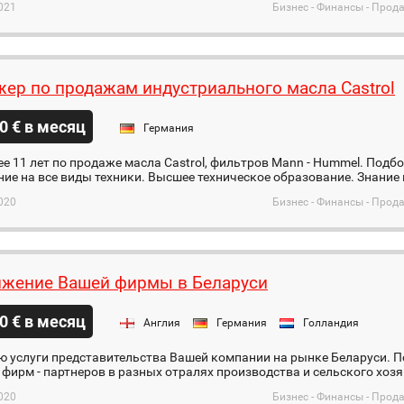
021
Бизнес - Финансы - Про
ер по продажам индустриального масла Castrol
0 € в месяц
Германия
е 11 лет по продаже масла Castrol, фильтров Mann - Hummel. Подбо
ие на все виды техники. Высшее техническое образование. Знание
020
Бизнес - Финансы - Про
жение Вашей фирмы в Беларуси
0 € в месяц
Англия
Германия
Голландия
ю услуги представительства Вашей компании на рынке Беларуси. 
 фирм - партнеров в разных отралях производства и сельского хоз
020
Бизнес - Финансы - Про