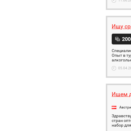
11.06.2
Ищу ср
200
Специалис
Опыт в ту
алкогольн
05.04.2
Ищем д
Австр
Здравству
стран опт
набор для