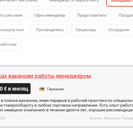
интернет-магазина
Менеджер по маркетингу
Менеджер 
по рекламе
Офис-менеджер
Представитель
Продав
консультант
Руководитель
Секретарь
Сотрудник
работник
ках вакансии работы менеджером
0 € в месяц
Германия
в поиске вакансии, имея перерыв в рабочей практике по специаль
и товарообороту в любом торговом направлении. Есть опыт работы
х немецких компаниях в течении десяти лет, хорошие рекомендации 
023
Бизнес - Финансы - Про