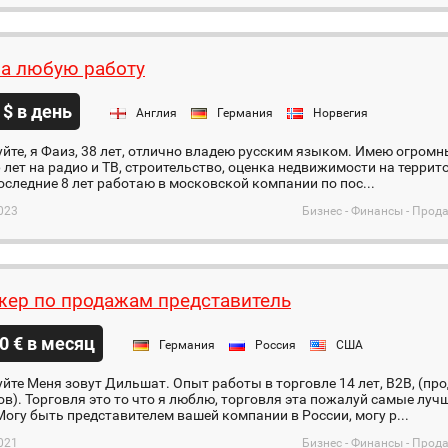
на любую работу
 $ в день
Англия
Германия
Норвегия
йте, я Фаиз, 38 лет, отлично владею русским языком. Имею огром
 лет на радио и ТВ, строительство, оценка недвижимости на террит
оследние 8 лет работаю в московской компании по пос...
023
Бизнес - Финансы - Про
ер по продажам представитель
0 € в месяц
Германия
Россия
США
йте Меня зовут Дильшат. Опыт работы в торговле 14 лет, B2B, (п
в). Торговля это то что я люблю, торговля эта пожалуй самые лу
огу быть представителем вашей компании в России, могу р...
021
Бизнес - Финансы - Про