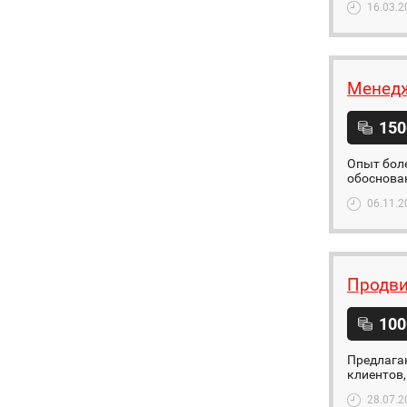
16.03.2
Менедж
150
Опыт боле
обоснован
06.11.2
Продви
100
Предлага
клиентов,
28.07.2