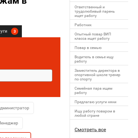
ажам в
Ответственный и
трудолюбивый парень
ищет работу
Работник
луги
3
Опытный повар ВИП
класса ищет работу
Повар в семью
Водитель в семье ищу
работу
Заместитель директора в
спортивной школе тренер
по спорту
Семейная пара ищем
работу
Предлагаю услуги няни
администратор
Ищу работу поваром в
любой стране
енеджер
Смотреть все