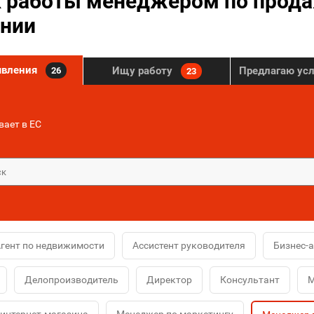
 работы менеджером по прод
нии
явления
Ищу работу
Предлагаю ус
26
23
ает в ЕС
гент по недвижимости
Ассистент руководителя
Бизнес-
Делопроизводитель
Директор
Консультант
М