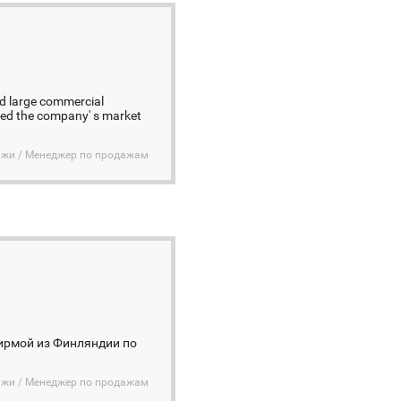
nd large commercial
sed the company' s market
дажи / Менеджер по продажам
фирмой из Финляндии по
дажи / Менеджер по продажам