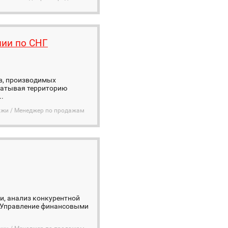
нии по СНГ
в, производимых
хватывая территорию
.
дажи / Менеджер по продажам
и‚ анализ конкурентной
. Управление финансовыми