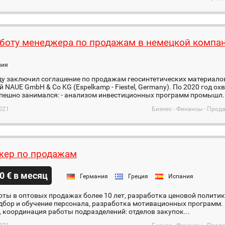
боту менеджера по продажам в немецкой компа
ния
оду заключил соглашение по продажам геосинтетических материало
 NAUE GmbH & Co KG (Espelkamp - Fiestel, Germany). По 2020 год о
спешно занимался: - анализом инвестиционных программ промышл..
021
Бизнес - Финансы - Про
ер по продажам
0 € в месяц
Германия
Греция
Испания
ты в оптовых продажах более 10 лет‚ разработка ценовой политик
одбор и обучение персонала‚ разработка мотивационных программ
 координация работы подразделений: отделов закупок...