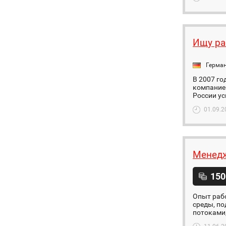
Ищу ра
Герма
В 2007 г
компанией
России у
01.09.2
Менедж
150
Опыт рабо
среды‚ п
потоками‚