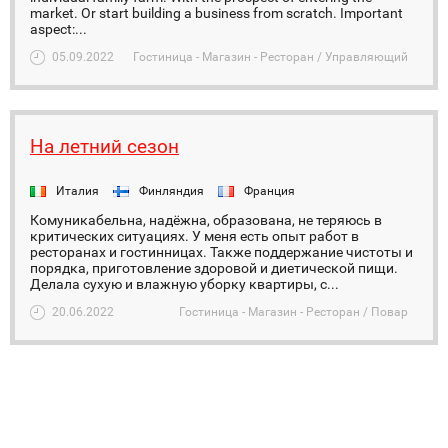
market. Or start building a business from scratch. Important
aspect:...
05.09.2022
Гостиница - Магазин - Ресторан / Управляющий
На летний сезон
Италия
Финляндия
Франция
Комуникабельна, надёжна, образована, не теряюсь в
критических ситуациях. У меня есть опыт работ в
ресторанах и гостинницах. Также поддержание чистоты и
порядка, приготовление здоровой и диетической пищи.
Делала сухую и влажную уборку квартиры, с...
20.06.2022
Гостиница - Магазин - Ресторан / Повар