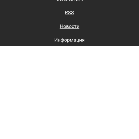
RSS
Новости
Информация
Биржи труда
Вход на сайт
Регистрация на сайте
Каталог
Пользовательское соглашение
Восстановление пароля
Реклама на сайте