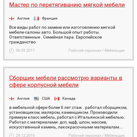
Мастер по перетягиванию мягкой мебели
Англия
Франция
Все виды работ по замене или изготовлению мягкой
мебели-салоны авто. Большой опыт работы.
Ответственные . Семейная пара. Европейское
гражданство
06.09.2017
Рабочий персонал / Мебельщик
Сборщик мебели рассмотрю варианты в
сфере корпусной мебели
Англия
США
Канада
в мебельной сфере более 6 лет стаж . работал сборщиком,
установщиком, маляром, каменщиком. Производили
премиум класс мебель, работал с Итальянской мебелью.
Работал с материалами- дсп, мдф, шпон, массив,
искусственный камень, лакокрасочными материалам...
29.12.2016
Рабочий персонал / Мебельщик