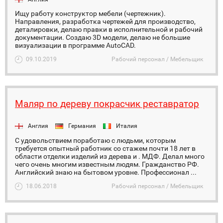
Ищу работу конструктор мебели (чертежник).
Направления, разработка чертежей для производство,
деталировки, делаю правки в исполнительной и рабочий
документации. Создаю 3D модели, делаю не большие
визуализации в программе AutoCAD.
09.10.2019
Рабочий персонал / Мебельщик
Маляр по дереву покрасчик реставратор
Англия
Германия
Италия
С удовольствием поработаю с людьми, которым
требуется опытный работник со стажем почти 18 лет в
области отделки изделий из дерева и . МДФ. Делал много
чего очень многим известным людям. Гражданство РФ.
Английский знаю на бытовом уровне. Профессионал ...
18.06.2018
Рабочий персонал / Мебельщик