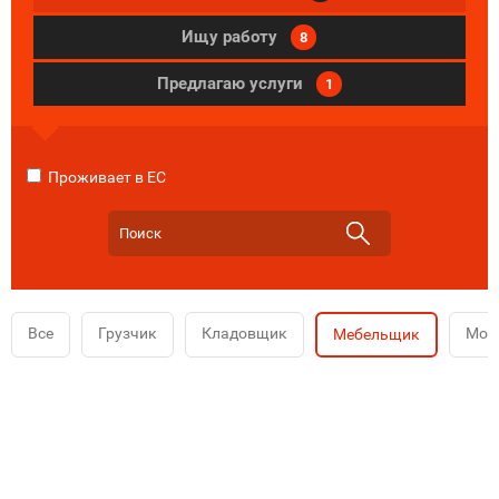
Ищу работу
8
Предлагаю услуги
1
Проживает в ЕС
Все
Грузчик
Кладовщик
Мой
Мебельщик