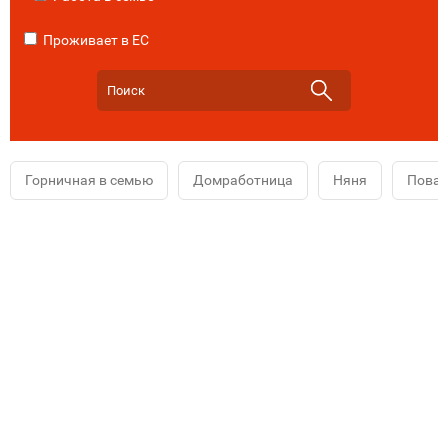
Проживает в ЕС
Горничная в семью
Домработница
Няня
Повар