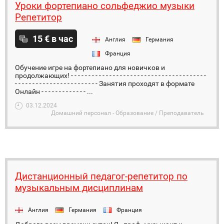
Уроки фортепиано сольфеджио музыки
Репетитор
15 € в час
Англия
Германия
Франция
Обучение игре на фортепиано для новичков и
продолжающих! - - - - - - - - - - - - - - - - - - - - - - - - - - - - - - - - - - - - - - -
- - - - - - - - - - - - - - - - - - - - - - - - Занятия проходят в формате
Онлайн - - - - - - - - - - - - - ...
03.12.2024
Домашний персонал - Образование / Преподаватель
Дистанционный педагог-репетитор по
музыкальным дисциплинам
Англия
Германия
Франция