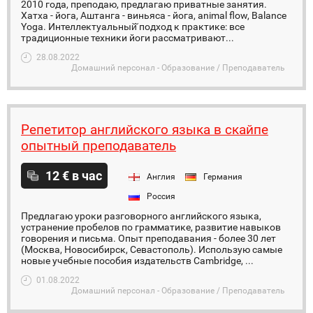
2010 года, преподаю, предлагаю приватные занятия.
Хатха - йога, Аштанга - виньяса - йога, animal flow, Balance
Yoga. Интеллектуальный̆ подход к практике: все
традиционные техники йоги рассматривают...
28.08.2022
Домашний персонал - Образование / Преподаватель
Репетитор английского языка в скайпе
опытный преподаватель
12 € в час
Англия
Германия
Россия
Предлагаю уроки разговорного английского языка,
устранение пробелов по грамматике, развитие навыков
говорения и письма. Опыт преподавания - более 30 лет
(Москва, Новосибирск, Севастополь). Использую самые
новые учебные пособия издательств Cambridge, ...
01.08.2022
Домашний персонал - Образование / Преподаватель