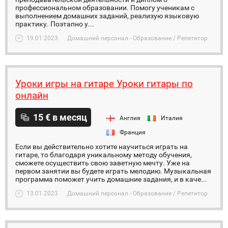
профессиональном образовании. Помогу ученикам с
выполнением домашних заданий, реализую языковую
практику. Поэтапно у...
19.01.2023
Домашний персонал - Образование / Репетитор
Уроки игры на гитаре Уроки гитары по
онлайн
15 € в месяц
Англия
Италия
Франция
Если вы действительно хотите научиться играть на
гитаре, то благодаря уникальному методу обучения,
сможете осуществить свою заветную мечту. Уже на
первом занятии вы будете играть мелодию. Музыкальная
программа поможет учить домашние задания, и в каче...
13.01.2023
Домашний персонал - Образование / Репетитор