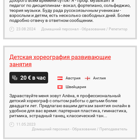
Доброго всем времени суток! Я - проф. музыкант и
педагог по дисциплинам - вокал, фортепиано, сольфеджио,
теория музыки. Буду рада русскоязычным ученикам -
взрослым и детям, есть несколько свободных дней. Более
подробно отвечу в ответном сообщении.
23.08.2024
Домашний персонал - Образование / Репетитор
Детская хореография развивающие
занятия
20 € в час
Австрия
Англия
Швейцария
Здравствуйте меня зовут Алёна, я профессиональный
детский хореограф с опытом работы с детьми более
двадцати лет. Предлагаю вашим деткам занятия онлайн в
удобное для вас время: партерная пластика, гимнастика,
ритмика, эстрадный танец, классический тан...
11.05.2023
Домашний персонал - Образование / Преподаватель