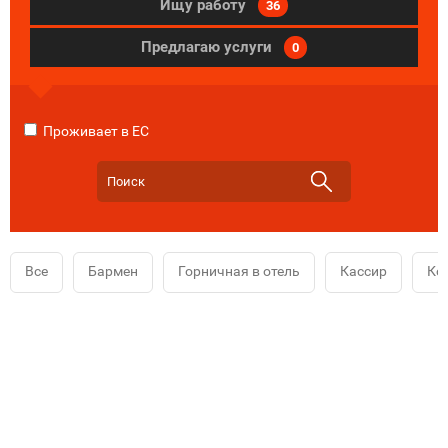
Ищу работу
36
Предлагаю услуги
0
Проживает в ЕС
Все
Бармен
Горничная в отель
Кассир
Ко