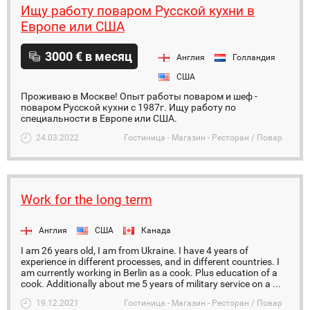
Ищу работу поваром Русской кухни в
Европе или США
3000 € в месяц
Англия
Голландия
США
Проживаю в Москве! Опыт работы поваром и шеф -
поваром Русской кухни с 1987г. Ищу работу по
специальности в Европе или США.
24.03.2022
Гостиница - Магазин - Ресторан / Повар
Work for the long term
Англия
США
Канада
I am 26 years old, I am from Ukraine. I have 4 years of
experience in different processes, and in different countries. I
am currently working in Berlin as a cook. Plus education of a
cook. Additionally about me 5 years of military service on a ...
19.12.2021
Гостиница - Магазин - Ресторан / Повар