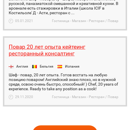
русской, паназиатской смешанной и креативной кухни. В
арсенале есть стажировки в Италии (школа ICIF в
Костильоле' Д - Асти, ресторан с ...
05.01.2021
Гостиница - Магазин - Ресторан / Повар
Повар 20 лет опыта кейтеинг
ресторанный консалтинг
Англия
Бельгия
Испания
Шеф - повар, 20 лет опыта. Готов всстать на любую
позицию поваром! Английский знаю плохо, но в нужной
среде, освою очень быстро, способный! ) Chef, 20 years of
experience. Ready to take any position as a cook!
29.11.2020
Гостиница - Магазин - Ресторан / Повар