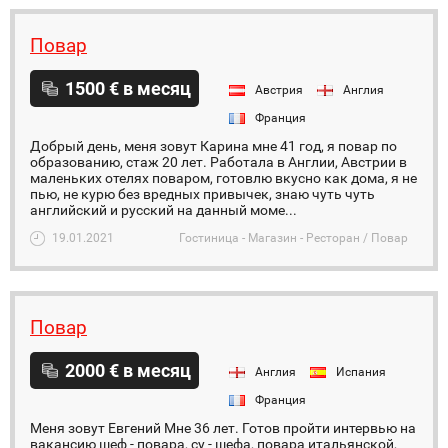
Повар
1500 € в месяц
Австрия
Англия
Франция
Добрый день, меня зовут Карина мне 41 год, я повар по
образованию, стаж 20 лет. Работала в Англии, Австрии в
маленьких отелях поваром, готовлю вкусно как дома, я не
пью, не курю без вредных привычек, знаю чуть чуть
английский и русский на данный моме...
19.01.2021
Гостиница - Магазин - Ресторан / Повар
Повар
2000 € в месяц
Англия
Испания
Франция
Меня зовут Евгений Мне 36 лет. Готов пройти интервью на
вакансию шеф - повара, су - шефа, повара итальянской,