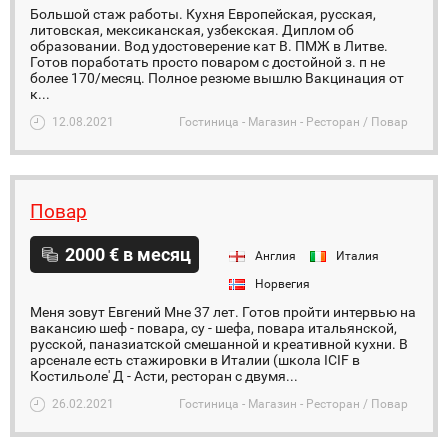
Большой стаж работы. Кухня Европейская, русская,
литовская, мексиканская, узбекская. Диплом об
образовании. Вод удостоверение кат В. ПМЖ в Литве.
Готов поработать просто поваром с достойной з. п не
более 170/месяц. Полное резюме вышлю Вакцинация от
к...
12.08.2021
Гостиница - Магазин - Ресторан / Повар
Повар
2000 € в месяц
Англия
Италия
Норвегия
Меня зовут Евгений Мне 37 лет. Готов пройти интервью на
вакансию шеф - повара, су - шефа, повара итальянской,
русской, паназиатской смешанной и креативной кухни. В
арсенале есть стажировки в Италии (школа ICIF в
Костильоле' Д - Асти, ресторан с двумя...
26.02.2021
Гостиница - Магазин - Ресторан / Повар