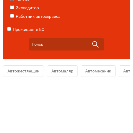
Экспедитор
Работник автосервиса
Проживает в ЕС
Автожестянщик
Автомаляр
Автомеханик
Авт