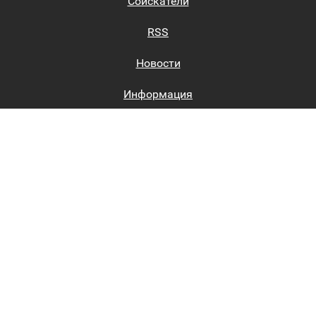
Соискатели
RSS
Новости
Информация
Биржи труда
Вход на сайт
Регистрация на сайте
Каталог
Пользовательское соглашение
Восстановление пароля
Реклама на сайте