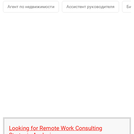
Агент по недвижимости
Ассистент руководителя
Биз
Looking for Remote Work Consulting