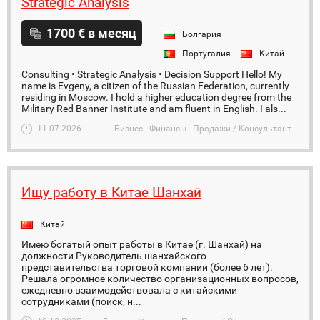
Strategic Analysis
1700 € в месяц
Болгария
Португалия
Китай
Consulting • Strategic Analysis • Decision Support Hello! My
name is Evgeny, a citizen of the Russian Federation, currently
residing in Moscow. I hold a higher education degree from the
Military Red Banner Institute and am fluent in English. I als...
11.07.2026
Бизнес - Финансы - Продажи / Консультант
Ищу работу в Китае Шанхай
Китай
Имею богатый опыт работы в Китае (г. Шанхай) на
должности Руководитель шанхайского
представительства торговой компании (более 6 лет).
Решала огромное количество организационных вопросов,
ежедневно взаимодействовала с китайскими
сотрудниками (поиск, н...