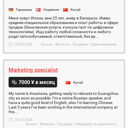
Германия
Норвегия
Китай
Меня зовут Илона, мне 25 лет, живу в Беларуси. Имею
среднее специальное образование и опыт работы в сфере
продаж (банковские услуги, консультант по цифровым
технологиям). Ищу работу любой сложности и любого
рода! легкообучаемый, ответственный, без вр...
23.06.2024
Бизнес - Финансы - Продажи / Офис-менеджер
Marketing specialist
7000 ¥ в месяц
Китай
My name is Anastasia, getting ready to relocate to Guangzhou
city as soon as possible. I’m a native Russian speaker, and
have a quite good level of English, also I’m learning Chinese.
Last 3 years I’ve been working in the international company at
the...
25.02.2024
Бизнес - Финансы - Продажи / Менеджер по маркетингу