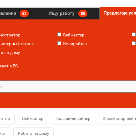
Предлагаю ус
явления
Ищу работу
62
55
нистратор
Вебмастер
ютерный техник
Копирайтер
а на дому
ает в ЕС
ратор
Вебмастер
График-дизайнер
Компьютерный т
ист
Работа на дому