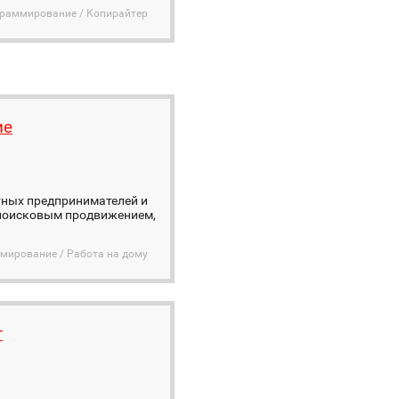
граммирование / Копирайтер
ие
стных предпринимателей и
, поисковым продвижением,
ммирование / Работа на дому
г