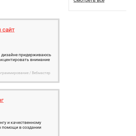
Смотреть все
 сайт
 В дизайне придерживаюсь
 акцентировать внимание
ограммирование / Вебмастер
нг
ингу и качественному
 в помощи в создании