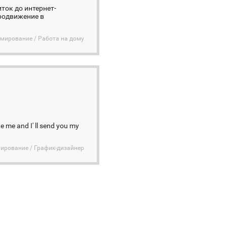
ток до интернет-
Продвижение в
ммирование / Работа на дому
e me and I' ll send you my
ирование / График-дизайнер