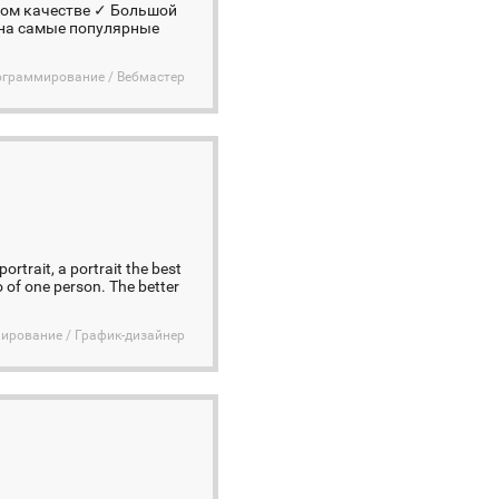
оком качестве ✓ Большой
 на самые популярные
ограммирование / Вебмастер
portrait, a portrait the best
o of one person. The better
ирование / График-дизайнер