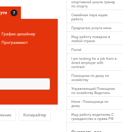
спортивной школе тренер
по спорту
луги
7
Семейная пара ищем
работу
Предлагаю услуги няни
График-дизайнер
Ищу работу поваром в
любой стране
Программист
Florist
I am looking for a job from a
direct employer with
contract
Помощник по дому по
хозяйству
Управляющий Помощник
по хозяйству Водитель
Няня - Помощница по
дому
ехник
Копирайтер
Ищу работу водителем С
гражданство и права РФ