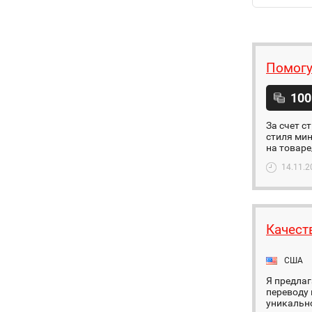
Помогу
100
За счет с
стиля мин
на товаре
14.11.2
Качест
США
Я предлаг
переводу 
уникально