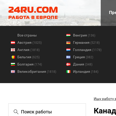
Пре
Все страны
Венгрия
(136)
Австрия
Германия
(1025)
(5218)
Англия
Голландия
(1818)
(1178)
Бельгия
Греция
(625)
(382)
Болгария
Дания
(174)
(348)
Великобритания
Ирландия
(1818)
(184)
Ищу работу 
Канад
Поиск работы