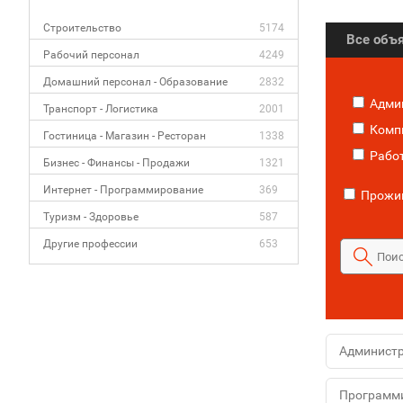
Строительство
5174
Все объ
Рабочий персонал
4249
Домашний персонал - Образование
2832
Адми
Транспорт - Логистика
2001
Компь
Гостиница - Магазин - Ресторан
1338
Работ
Бизнес - Финансы - Продажи
1321
Интернет - Программирование
369
Прожив
Туризм - Здоровье
587
Другие профессии
653
Админист
Программ