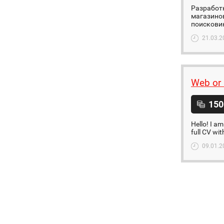
Разработк
магазинов
поисковик
21.03.2
Web or 
150
Hello! I a
full CV wit
09.01.2