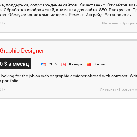
а, поддержка, сопровождение сайтов. Качественно. От сайтов визи
. Обработка изображений, анимация для сайта. SEO. Раскрутка. 
ах. Обслуживание компьютеров. Ремонт. Апгрейд. Установка си...
017
Интернет - Програ
Graphic-Designer
0 $ в месяц
США
Канада
Китай
m looking for the job as web or graphic-designer abroad with contract. Writ
h portfolio!
017
Интернет - Программ