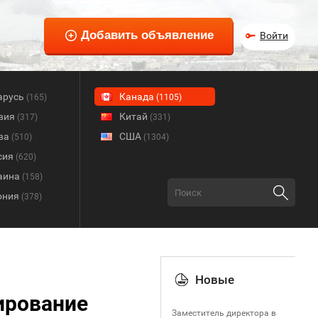
Войти
арусь
Канада
(165)
(1105)
вия
Китай
(317)
(331)
ва
США
(510)
(1304)
сия
(620)
аина
(158)
ония
(378)
Новые
ирование
Заместитель директора в