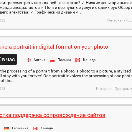
оит рассмотреть нас как веб - агентство? ✓ Низкие цены при выс
манда специалистов ✓ Почти все нужные услуги с одних рук Обзор
шего агентства: ✓ Графический дизайн ✓ ...
022
Интернет - Пр
ake a portrait in digital format on your photo
€ в час
Англия
Польша
Канада
 the processing of a portrait from a photo, a photo to a picture, a stylized 
ill stay with you forever! One portrait involves the processing of one phot
 of the...
018
Интернет - Программ
отка поддержка сопровождение сайтов
я
Германия
Канада