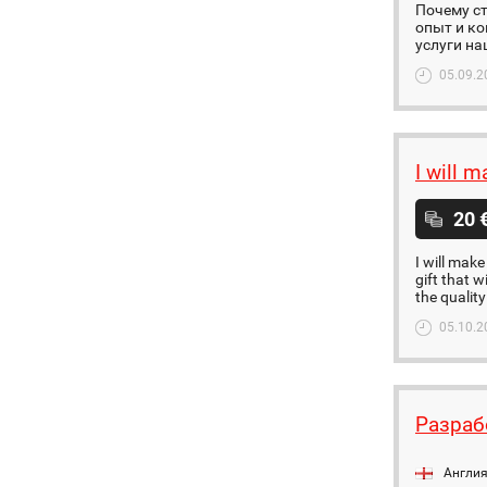
Почему ст
опыт и ко
услуги на
05.09.2
I will m
20 
I will make
gift that w
the quality
05.10.2
Разраб
Англи