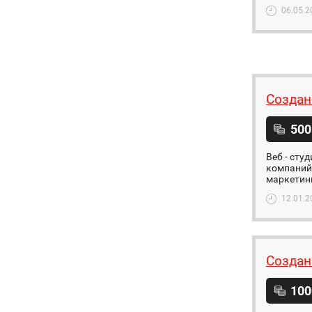
06.05.2
Создан
500
Веб - сту
компаний.
маркетинг
12.01.2
Создан
100