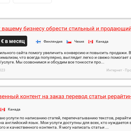
 вашему бизнесу обрести стильный и продающий
 € в месяц
Финляндия
Чехия
Канада
тильного сайта помогу увеличить конверсию и повысить продажи.
имализм, что всегда популярно, выглядит легко и свежо помогает
/услуге. Мы созвонимся и обсудим все тонкости про...
023
Интернет - Пр
венный контент на заказ перевод статьи рерайти
Канада
аю услуги по написанию статей, перепечатыванию текстов, рерайт
на английский язык. Мои услуги доступны для всех, кто нуждается
го и качественного контента. Я могу написать статьи ...