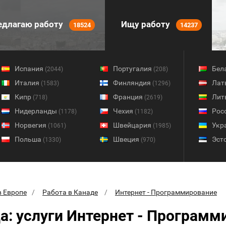
длагаю работу
Ищу работу
18524
14237
Испания
Португалия
Бел
(2044)
(208)
Италия
Финляндия
Лат
(1583)
(1296)
Кипр
Франция
Лит
(718)
(2619)
Нидерланды
Чехия
Рос
(1178)
(1182)
Норвегия
Швейцария
Укр
(1061)
(1985)
Польша
Швеция
Эст
(1330)
(970)
в Европе
Работа в Канаде
Интернет - Программирование
а: услуги Интернет - Программ