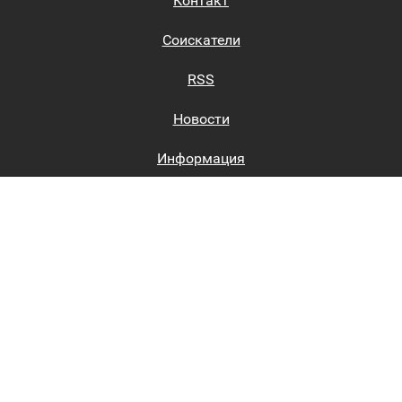
Контакт
Соискатели
RSS
Новости
Информация
Биржи труда
Вход на сайт
Регистрация на сайте
Каталог
Пользовательское соглашение
Восстановление пароля