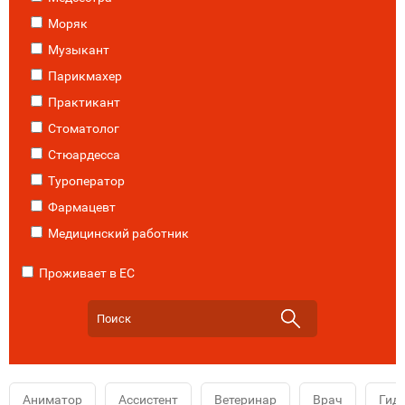
Моряк
Музыкант
Парикмахер
Практикант
Стоматолог
Стюардесса
Туроператор
Фармацевт
Медицинский работник
Проживает в ЕС
Аниматор
Ассистент
Ветеринар
Врач
Гид