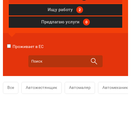
Ищу работу
2
Предлагаю услуги
0
Проживает в ЕС
Все
Автожестянщик
Автомаляр
Автомеханик