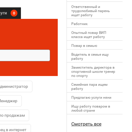
Ответственный и
трудолюбивый парень
луги
0
ищет работу
Работник
Опытный повар ВИП
класса ищет работу
Повар в семью
Водитель в семье ищу
работу
Заместитель директора в
спортивной школе тренер
по спорту
Семейная пара ищем
администратор
работу
Предлагаю услуги няни
енеджер
Ищу работу поваром в
любой стране
по продажам
Смотреть все
ец в интернет