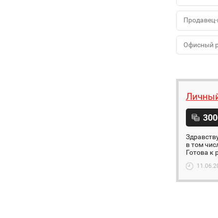
Продавец-
Офисный 
Личный
300
Здравству
в том чис
Готова к 
11.06.2