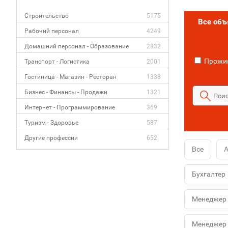
Строительство
5175
Все об
Рабочий персонал
4249
Домашний персонал - Образование
2832
Прожив
Транспорт - Логистика
2001
Гостиница - Магазин - Ресторан
1338
Бизнес - Финансы - Продажи
1321
Интернет - Программирование
369
Туризм - Здоровье
587
Другие профессии
652
Все
А
Бухгалтер
Менеджер 
Менеджер 