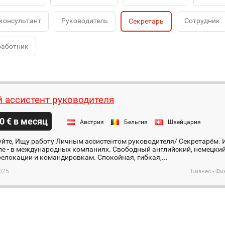
консультант
Руководитель
Сотрудник
Секретарь
работник
 ассистент руководителя
0 € в месяц
Австрия
Бельгия
Швейцария
йте, Ищу работу Личным ассистентом руководителя/ Секретарём. 
ле - в международных компаниях. Свободный английский, немецкий 
релокации и командировкам. Спокойная, гибкая,...
025
Бизнес - Фи