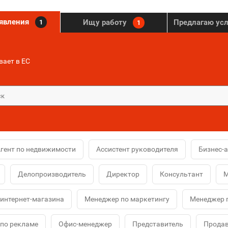
ъявления
Ищу работу
Предлагаю ус
1
1
ает в ЕС
гент по недвижимости
Ассистент руководителя
Бизнес-
Делопроизводитель
Директор
Консультант
М
интернет-магазина
Менеджер по маркетингу
Менеджер 
по рекламе
Офис-менеджер
Представитель
Продав