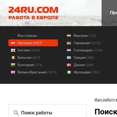
Пре
Все страны
Венгрия
(137)
Австрия
Германия
(1027)
(5218)
Англия
Голландия
(1819)
(1178)
Бельгия
Греция
(627)
(382)
Болгария
Дания
(174)
(349)
Великобритания
Ирландия
(1819)
(184)
Ищу работу 
Поиск
Поиск работы