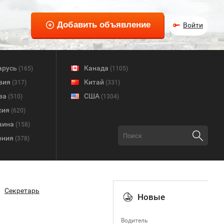
Войти
арусь
Канада
(165)
(1105)
вия
Китай
(317)
(331)
ва
США
(510)
(1304)
сия
(620)
аина
(158)
ония
(378)
Секретарь
Новые
Водитель