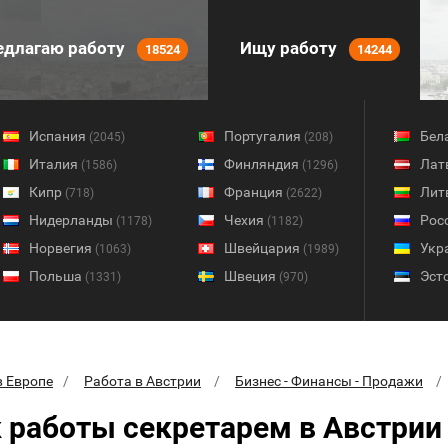
длагаю работу
Ищу работу
18524
14244
Испания
Португалия
Бел
(2045)
(208)
Италия
Финляндия
Лат
(1586)
(1296)
Кипр
Франция
Лит
(718)
(2622)
Нидерланды
Чехия
Рос
(1178)
(1182)
Норвегия
Швейцария
Укр
(1063)
(1989)
Польша
Швеция
Эст
(1331)
(970)
в Европе
Работа в Австрии
Бизнес - Финансы - Продажи
 работы секретарем в Австрии