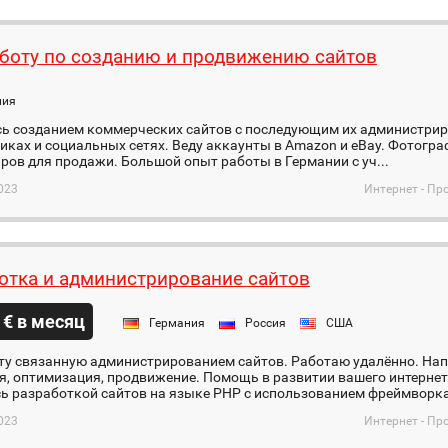
боту по созданию и продвижению сайтов
ния
ь созданием коммерческих сайтов с последующим их администри
иках и социальных сетях. Веду аккаунты в Amazon и eBay. Фотог
ров для продажи. Большой опыт работы в Германии с уч...
023
Интернет - Пр
отка и администрирование сайтов
 € в месяц
Германия
Россия
США
ту связанную администрированием сайтов. Работаю удалённо. Нап
, оптимизация, продвижение. Помощь в развитии вашего интернет
 разработкой сайтов на языке PHP с использованием фреймворка 
023
Интернет - Пр