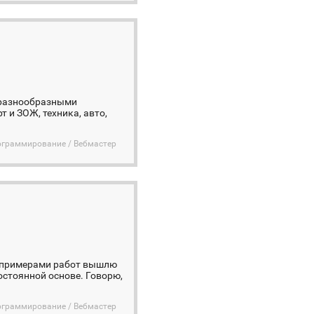
 с разнообразными
т и ЗОЖ, техника, авто,
ограммирование / Вебмастер
 с примерами работ вышлю
остоянной основе. Говорю,
ограммирование / Вебмастер