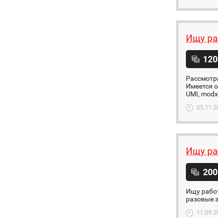
Ищу раб
120
Рассмотр
Имеется о
UMI, modx
05.11.2
Ищу ра
200
Ищу рабо
разовые з
11.09.2