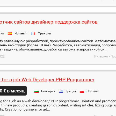
отчик сайтов дизайнер поддержка сайтов
ния
Испания
Франция
у связанную с разработкой, проектированием сайтов. Автоматиза
ель веб студии (более 10 лет) Разработка, автоматизация, сопров
 - ведение, облуживание, доработка автоматизированной си...
022
Интернет - Пр
 for a job Web Developer PHP Programmer
0 € в месяц
Болгария
Греция
Польша
ng for a job as a web developer / PHP programmer. Creation and promotion 
ith new products, creating graphic content, writing articles, fixing bugs
. Creation of banners for ad...