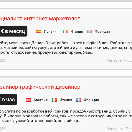
ециалист интернет маркетолог
 € в месяц
Испания
Италия
Франция
йте, меня зовут Денис. Опыт работы в seo и digital 8 лет. Работал
: магазины, сайты услуг, статейники и др. Тематики: медицина, спор
сть, страхование, продукты, ювелирные. Язы...
023
Интернет - Пр
зайнер графический дизайнер
€ в час
Австрия
Италия
Франция
услуги по разработке веб - сайтов, посадочных страниц. Ссылку
у. Выполняю разовые работы, так же готова к сотрудничеству на п
зыках: русский, итальянский, английски...
022
Интернет - Пр