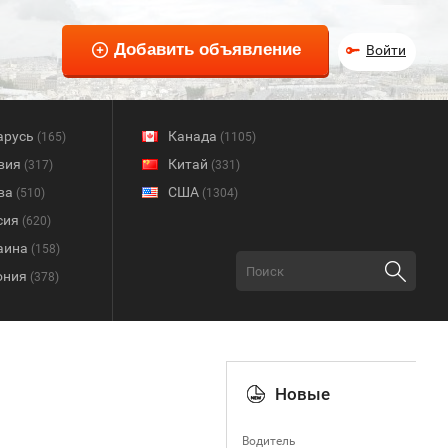
Войти
арусь
Канада
(165)
(1105)
вия
Китай
(317)
(331)
ва
США
(510)
(1304)
сия
(620)
аина
(158)
ония
(378)
Новые
Водитель