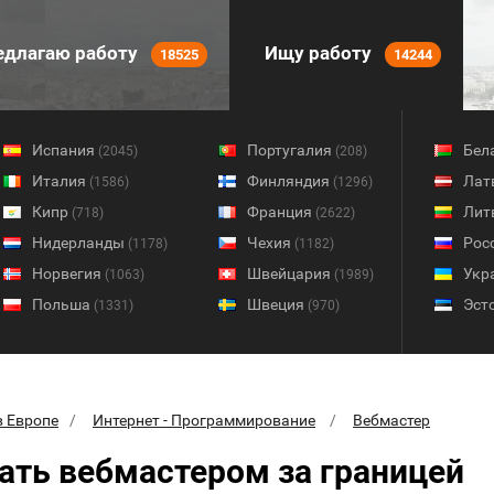
длагаю работу
Ищу работу
18525
14244
Испания
Португалия
Бел
(2045)
(208)
Италия
Финляндия
Лат
(1586)
(1296)
Кипр
Франция
Лит
(718)
(2622)
Нидерланды
Чехия
Рос
(1178)
(1182)
Норвегия
Швейцария
Укр
(1063)
(1989)
Польша
Швеция
Эст
(1331)
(970)
в Европе
Интернет - Программирование
Вебмастер
ать вебмастером за границей