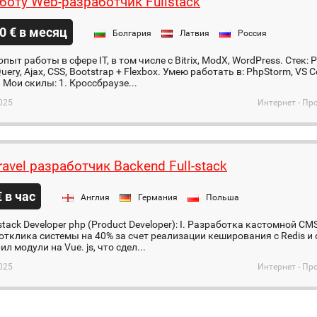
боту Web-разработчик Fullstack
0 € в месяц
Болгария
Латвия
Россия
пыт работы в сфере IT, в том числе с Bitrix, ModX, WordPress. Стек:
Query, Ajax, CSS, Bootstrap + Flexbox. Умею работать в: PhpStorm, VS 
. Мои скилы: 1. Кроссбраузе...
025
Интернет - Пр
avel разработчик Backend Full-stack
€ в час
Англия
Германия
Польша
- stack Developer php (Product Developer): I. Разработка кастомной CM
отклика системы на 40% за счет реализации кеширования с Redis и
л модули на Vue. js, что сдел...
025
Интернет - Пр