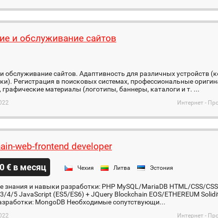
ие и обслуживание сайтов
и обслуживание сайтов. Адаптивность для различных устройств (
ки). Регистрация в поисковых системах, профессиональные ориг
, графические материалы (логотипы, баннеры, каталоги и т. ...
022
Интернет - Пр
ain-web-frontend developer
0 € в месяц
Чехия
Литва
Эстония
е знания и навыки разработки: PHP MySQL/MariaDB HTML/CSS/CSS
 3/4/5 JavaScript (ES5/ES6) + JQuery Blockchain EOS/ETHEREUM Solid
азработки: MongoDB Необходимые сопутствующи...
022
Интернет - Пр