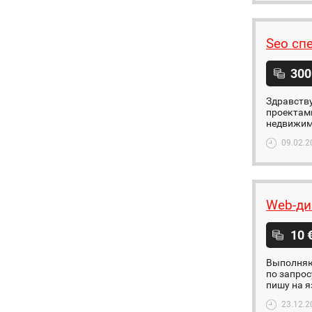
Seo сп
300
Здравству
проектами
недвижимо
09.02.2
Web-ди
10 
Выполняю 
по запрос
пишу на я
23.12.2