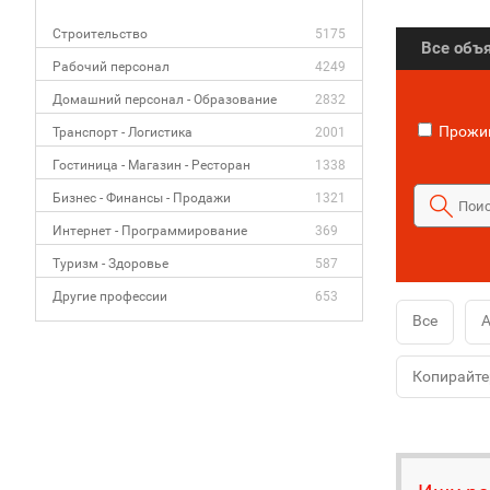
Строительство
5175
Все объ
Рабочий персонал
4249
Домашний персонал - Образование
2832
Прожив
Транспорт - Логистика
2001
Гостиница - Магазин - Ресторан
1338
Бизнес - Финансы - Продажи
1321
Интернет - Программирование
369
Туризм - Здоровье
587
Другие профессии
653
Все
А
Копирайте