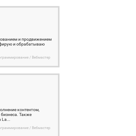
рованием и продвижением
рафирую и обрабатываю
ограммирование / Вебмастер
олнение контентом,
 бизнеса. Также
La...
ограммирование / Вебмастер