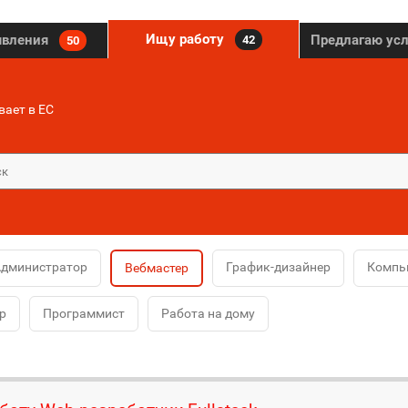
Ищу работу
явления
Предлагаю ус
42
50
ает в ЕС
дминистратор
График-дизайнер
Компь
Вебмастер
р
Программист
Работа на дому