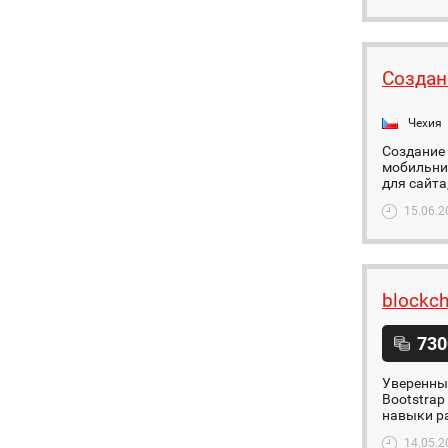
Создан
Чехия
Создание 
мобильни
для сайта
15.06.2
blockch
730
Уверенны
Bootstrap
навыки р
14.05.2