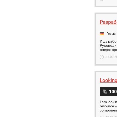
Разраб
Герма
Ищу работ
Руководит
оператора
31.03.2
Looking
100
I am looki
resource w
components