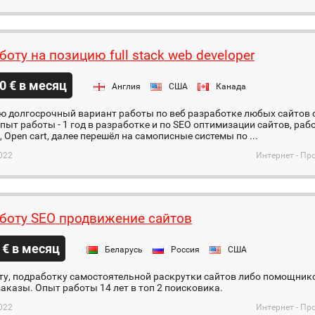
оту на позицию full stack web developer
0 € в месяц
Англия
США
Канада
ю долгосрочный вариант работы по веб разработке любых сайтов 
пыт работы - 1 год в разработке и по SEO оптимизации сайтов, рабо
, Open cart, далее перешёл на самописные системы по ...
022
Интернет - Пр
боту SEO продвижение сайтов
 € в месяц
Беларусь
Россия
США
ту, подработку самостоятельной раскрутки сайтов либо помощник
аказы. Опыт работы 14 лет в топ 2 поисковика.
022
Интернет - Пр