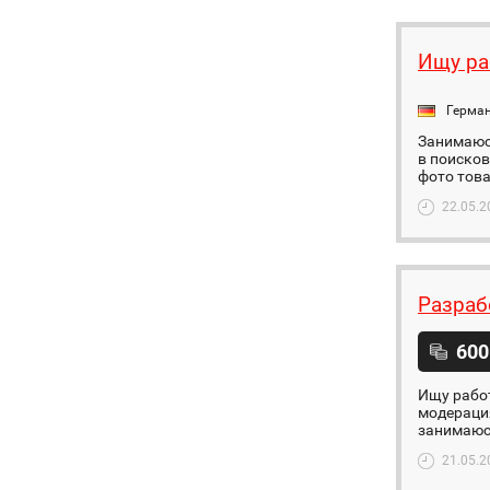
Ищу ра
Герма
Занимаюс
в поисков
фото това
22.05.2
Разраб
600
Ищу рабо
модерация
занимаюсь
21.05.2