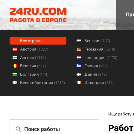
Пре
Все страны
Венгрия
(137)
Австрия
Германия
(1027)
(5218)
Англия
Голландия
(1819)
(1178)
Бельгия
Греция
(627)
(382)
Болгария
Дания
(174)
(349)
Великобритания
Ирландия
(1819)
(184)
Ищу работу 
Работ
Поиск работы