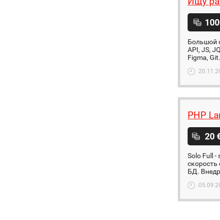
Ищу ра
100
Большой о
API, JS, J
Figma, Git
20.11.2
PHP Lar
20 
Solo Full 
скорость 
БД. Внедри
05.09.2