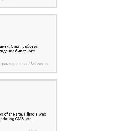
цией. Опыт работы:
ождение билетного
ограммирование / Вебмастер
of the site. Filling a web
, updating CMS and