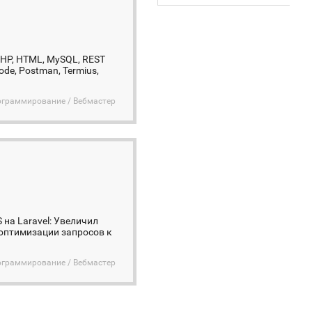
 PHP, HTML, MySQL, REST
Code, Postman, Termius,
ограммирование / Вебмастер
S на Laravel: Увеличил
 оптимизации запросов к
ограммирование / Вебмастер