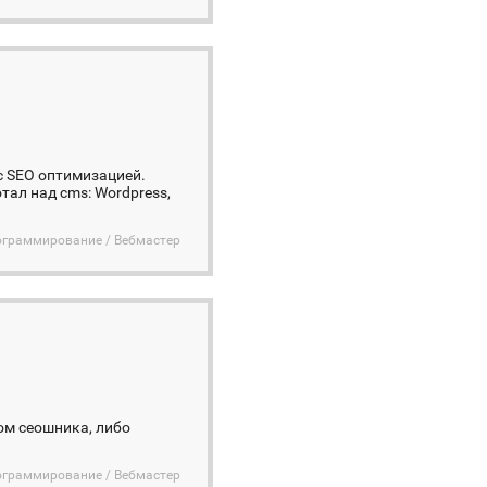
с SEO оптимизацией.
тал над cms: Wordpress,
ограммирование / Вебмастер
ом сеошника, либо
ограммирование / Вебмастер