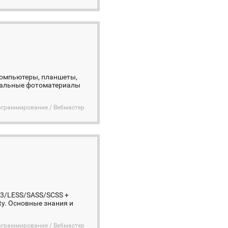
компьютеры, планшеты,
инальные фотоматериалы
ограммирование / Вебмастер
3/LESS/SASS/SCSS +
ity. Основные знания и
ограммирование / Вебмастер