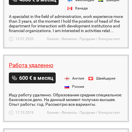
Финляндия
Швеция
Канада
A specialist in the field of administration, work experience more
than 3 years, at the moment I hold the position of head of the
department for interaction with development institutions and
financial organizations. I am interested in activities relat...
12.01.2020
Бизнес - Финансы - Продажи / Консультант
Работа удаленно
600 € в месяц
Англия
Швейцария
Россия
Ищу работу удаленно. Образование среднее специальное:
банковское дело. На данный момент получаю высшее.
Опыт работы: год. Рассмотрю все варианты.
17.10.2019
Бизнес - Финансы - Продажи / Консультант