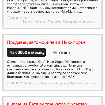
Монолит-группы, которое специализируется на розничной
торговле продуктами питания из стран Восточной
Европы, СНГ и Балтии, и осуществляет административное
управление сетью супермаркетов «Mix-Markt»....
07.08.2026
Бизнес - Финансы - Продажи / Менеджер по продажам
Продавец автомобилей в Нью-Йорке
6000$ в месяц
Украина
Описание вакансии США. Нью-Йорк. Обязанности :
отправка автомобилей в контейнерах. Погрузка и
крепления авто в контейнеры. Чистка авто. ЗП 6000 дол.
Жильё бесплатно. Выезд на работу по рабочей визе.
Внимание: международная компания " МАК...
07.08.2026
Бизнес - Финансы - Продажи / Офисный работник
Фирме из Латвии требуется бухгалтер