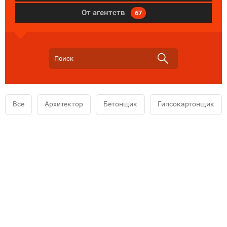
От агентств
67
Все
Архитектор
Бетонщик
Гипсокартонщик