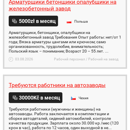
Арматурщики бетонщики опалубщики на
железобетонный завод
5000zł в месяц
Польша
Арматурщики, бетонщики, опалубщики на
железобетонный завод Требования Опыт работы: нет/от 1
года; Вязка арматуры цангами или крючком; само
организованность, трудолюбие, внимательность;
Польский язык – понимание; Возраст 20 – 55 лет. ...
03.08.2026
Рабочий персонал / Рабочий на завод
Требуются работники на автозаводы
30000Kč в месяц
Чехия
Требуются работники (мужчины и женщины) на
автозаводы. Работа заключается в комплектации и
сборке автодеталей, сидений автомобилей, контролe
качества продукции. Зарплата около 30.000 кр /мес (120
крон в час), работа по 12 часов, один выходной в не...