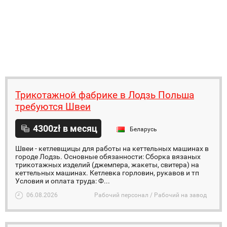
Трикотажной фабрике в Лодзь Польша
требуются Швеи
4300zł в месяц
Беларусь
Швеи - кетлевщицы для работы на кеттельных машинах в
городе Лодзь. Основные обязанности: Сборка вязаных
трикотажных изделий (джемпера, жакеты, свитера) на
кеттельных машинах. Кетлевка горловин, рукавов и тп
Условия и оплата труда: Ф...
06.08.2026
Рабочий персонал / Рабочий на завод