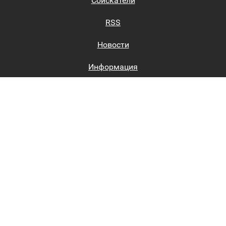
Соискатели
RSS
Новости
Информация
Биржи труда
Вход на сайт
Регистрация на сайте
Каталог
Пользовательское соглашение
Восстановление пароля
Реклама на сайте