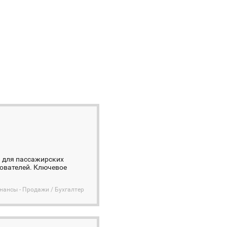
а для пассажирских
зователей. Ключевое
инансы - Продажи / Бухгалтер