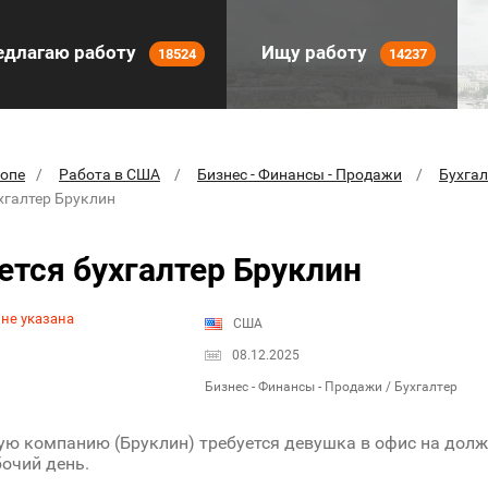
длагаю работу
Ищу работу
18524
14237
ропе
Работа в США
Бизнес - Финансы - Продажи
Бухгал
хгалтер Бруклин
ется бухгалтер Бруклин
 не указана
США
08.12.2025
Бизнес - Финансы - Продажи / Бухгалтер
ую компанию (Бруклин) требуется девушка в офис на долж
очий день.