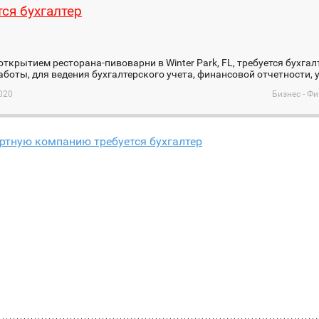
тся бухгалтер
 открытием ресторана-пивоварни в Winter Park, FL, требуется бухга
боты, для ведения бухгалтерского учета, финансовой отчетности, 
020
Бизнес - Ф
ртную компанию требуется бухгалтер