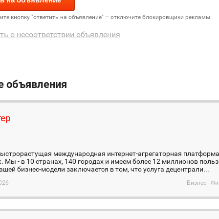
дите кнопку "ответить на объявление" – отключите блокировщики рекламы
ть о несоответствии объявления
е объявления
тер
- быстрорастущая международная интернет-агрегаторная платформ
. Мы - в 10 странах, 140 городах и имеем более 12 миллионов поль
ашей бизнес-модели заключается в том, что услуга децентрали...
026
Бизнес - Ф