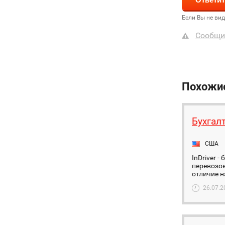
Если Вы не ви
Сообщи
Похожи
Бухгал
США
InDriver 
перевозок
отличие н
26.07.2