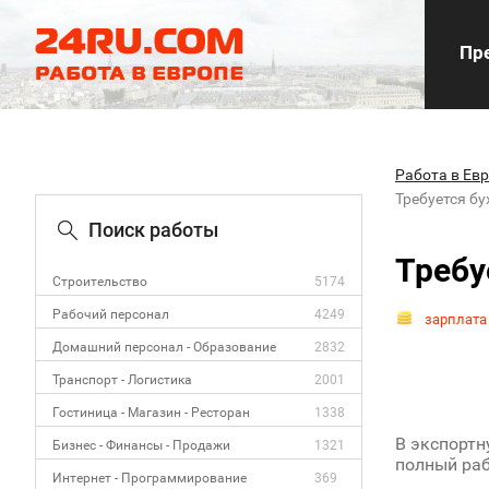
Пре
Работа в Ев
Требуется бу
Поиск работы
Требу
Строительство
5174
Рабочий персонал
4249
зарплата
Домашний персонал - Образование
2832
Транспорт - Логистика
2001
Гостиница - Магазин - Ресторан
1338
В экспортн
Бизнес - Финансы - Продажи
1321
полный раб
Интернет - Программирование
369