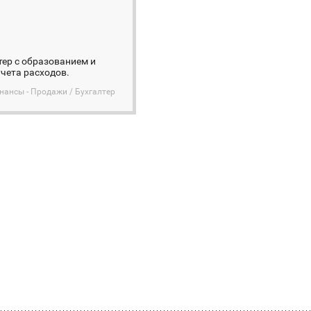
лтер с образованием и
учета расходов.
инансы - Продажи / Бухгалтер