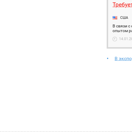
Требуе
США
В связи с
опытом ра
14.01.2
В экспо