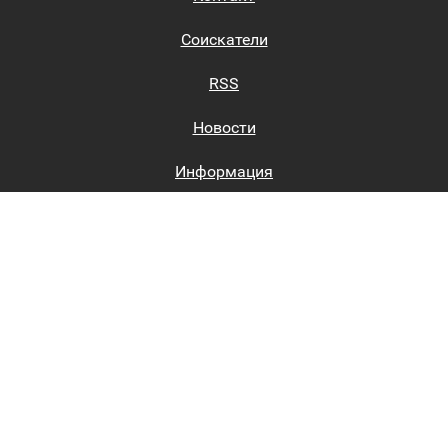
Соискатели
RSS
Новости
Информация
Биржи труда
Вход на сайт
Регистрация на сайте
Каталог
Пользовательское соглашение
Восстановление пароля