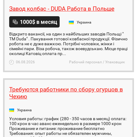
Завод колбас - DUDA Работа в Польше
1000$ в месяц
Украина
Відкрито вакансії, на один з найбільших заводів Польщі "
TM Duda" . Пакування готової ковбасної продукції. Фізично
робота не є дуже важкою. Потрібні чоловіки, жінки і
сімейні пари. Віза робоча, також воевудськаю. Місце праці
околиці Катовіц оплата пр...
06.08.2026
Рабочий персонал / Упаковщик
Требуются работники по сбору огурцов в
Чехию
Украина
Условия работы: график (280 - 350 часов в месяц) оплата:
100 крон в час аванс еженедельно в размере 1000 крон
Проживание и питание: проживание бесплатно
Требования: опыт работы не обязателен мужчины,