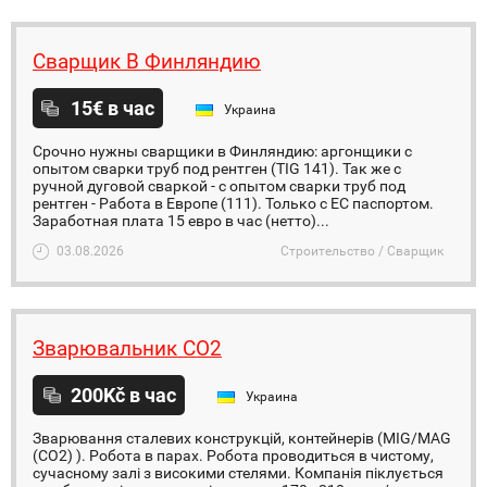
Сварщик В Финляндию
15€ в час
Украина
Срочно нужны сварщики в Финляндию: аргонщики с
опытом сварки труб под рентген (TIG 141). Так же с
ручной дуговой сваркой - с опытом сварки труб под
рентген - Работа в Европе (111). Только с ЕС паспортом.
Заработная плата 15 евро в час (нетто)...
03.08.2026
Строительство / Сварщик
Зварювальник СО2
200Kč в час
Украина
Зварювання сталевих конструкцій, контейнерів (MIG/MAG
(CO2) ). Робота в парах. Робота проводиться в чистому,
сучасному залі з високими стелями. Компанія піклується