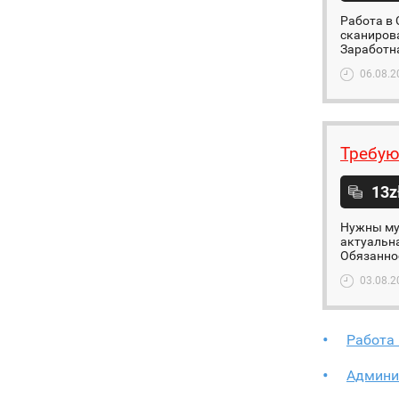
Работа в 
сканирова
Заработная
06.08.2
Требую
13z
Нужны муж
актуальна
Обязаннос
03.08.2
Работа
Админи