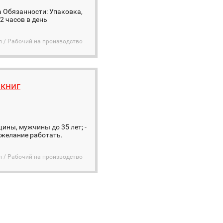
 Обязанности: Упаковка,
12 часов в день
 / Рабочий на производство
книг
ины, мужчины до 35 лет; -
- желание работать.
 / Рабочий на производство