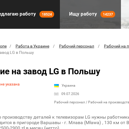
длагаю работу
Ищу работу
18524
14237
ропе
Работа в Украине
Рабочий персонал
Рабочий на 
завод LG в Польшу
ие на завод LG в Польшу
 не указана
Украина
09.07.2026
Рабочий персонал / Рабочий на производст
о производству деталей к телевизорам LG нужны работник
дится в пригороде Варшавы - г. Млава (Mława) , 130 км от
500-2900 zł в месяц (нетто) .