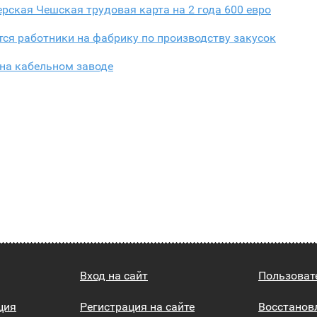
рская Чешская трудовая карта на 2 года 600 евро
ся работники на фабрику по производству закусок
на кабельном заводе
Вход на сайт
Пользоват
ция
Регистрация на сайте
Восстанов