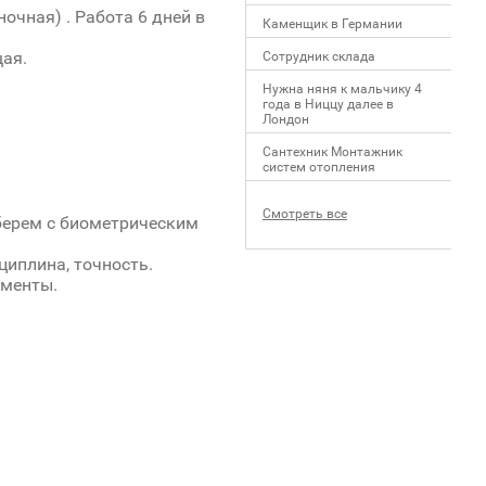
ночная) . Работа 6 дней в
Каменщик в Германии
щая.
Сотрудник склада
Нужна няня к мальчику 4
года в Ниццу далее в
Лондон
Сантехник Монтажник
систем отопления
Смотреть все
(берем с биометрическим
циплина, точность.
ументы.