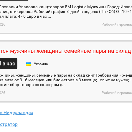
Словакии Упаковка канцтоваров FM Logistic Мужчины Город: Илава
ние, стикеровка Рабочий график: 6 дней в неделю (Пн - Сб) От 10 - 
 плата: 4 - 6 Евро в час ...
026
Рабочий персонал
тся мужчины женщины семейные пары на склад 
ł в час
Украина
чины, женщины, семейные пары на склад книг Требования: - женщ
я виза от 3 - 6 месяцев или биометрия в 3 месяца; - опыт не нужен; 
ти: - сбор товара со сканером д...
026
Рабочий персонал
 в Нидерландах
стратор