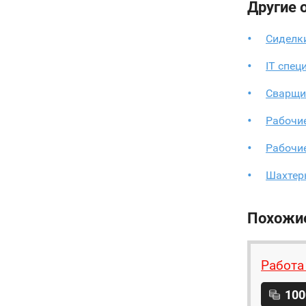
Другие 
Сиделк
IT спец
Сварщи
Рабочие
Рабочие
Шахтер
Похожи
Работа
100