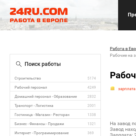
Пре
Работа в Ев
Рабочие на 
Поиск работы
Рабоч
Строительство
5174
Рабочий персонал
4249
зарплата
Домашний персонал - Образование
2832
Транспорт - Логистика
2001
Гостиница - Магазин - Ресторан
1338
На завод п
Бизнес - Финансы - Продажи
1321
Завод нахо
Интернет - Программирование
369
Зарплата: 2