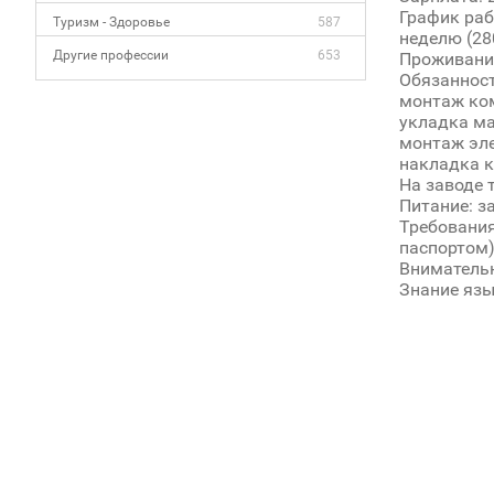
График раб
Туризм - Здоровье
587
неделю (280
Другие профессии
653
Проживание
Обязанност
монтаж ком
укладка ма
монтаж эле
накладка к
На заводе т
Питание: за
Требования
паспортом)
Внимательн
Знание язы