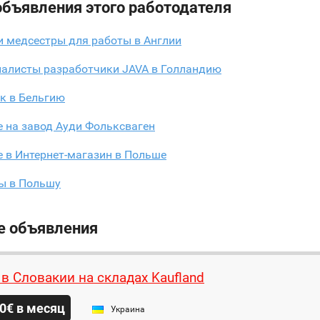
объявления этого работодателя
и медсестры для работы в Англии
иалисты разработчики JAVA в Голландию
к в Бельгию
 на завод Ауди Фольксваген
 в Интернет-магазин в Польше
ы в Польшу
е объявления
 в Словакии на складах Kaufland
0€ в месяц
Украина