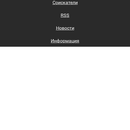
Соискатели
RSS
Новости
Информация
Биржи труда
Вход на сайт
Регистрация на сайте
Каталог
Пользовательское соглашение
Восстановление пароля