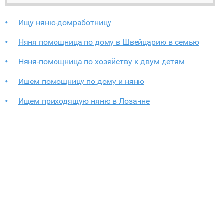
Ищу няню-домработницу
Няня помощница по дому в Швейцарию в семью
Няня-помощница по хозяйству к двум детям
Ишем помощницу по дому и няню
Ищем приходящую няню в Лозанне