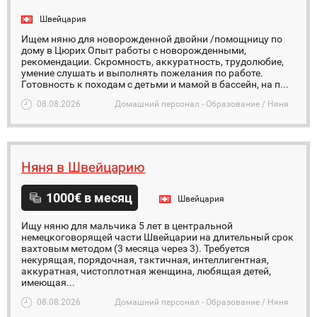
Швейцария
Ищем няню для новорожденной двойни /помощницу по
дому в Цюрих Опыт работы с новорожденными,
рекомендации. Скромность, аккуратность, трудолюбие,
умение слушать и выполнять пожелания по работе.
Готовность к походам с детьми и мамой в бассейн, на п...
08.08.2026
Домашний персонал - Образование / Няня
Няня в Швейцарию
1000€ в месяц
Швейцария
Ищу няню для мальчика 5 лет в центральной
немецкоговорящей части Швейцарии на длительный срок
вахтовым методом (3 месяца через 3). Требуется
некурящая, порядочная, тактичная, интеллигентная,
аккуратная, чистоплотная женщина, любящая детей,
имеющая...
08.08.2026
Домашний персонал - Образование / Няня