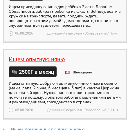
Ищем приходящую няню для ребёнка 7 лет в Лозанне.
Обязанности: забирать ребёнка из школы Bethusy, везти в
кружки на транспорте, давать полдник, ждать,
возвращаться с ним домой - дома - кормить, готовить ко
сну, заниматься туалетом, переодевать в...
06.08.2026
Домашний персонал - Образование / Няня
Ищем опытную няню
2500₣ в месяц
Швейцария
Ищем опытную, добрую и активную няню к нам в семью
(мама, папа, 2 сына, 5 месяцев и 5 лет) в кантон Цюрих на
длительный срок. Нужна няня которая также может
помогать по дому, с опытом работы c маленькими детьми
и рекомендациями, гражданство в странах...
05.08.2026
Домашний персонал - Образование / Няня
Ишем помощницу по дому и няню