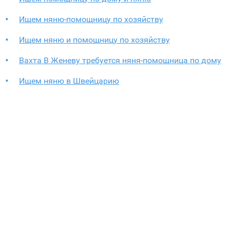
Ищем няню-помощницу по хозяйству
Ищем няню и помощницу по хозяйству
Вахта В Женеву требуется няня-помощница по дому
Ищем няню в Швейцарию