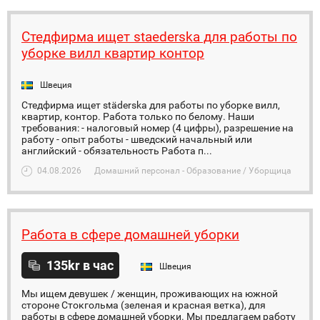
Стедфирма ищет staederska для работы по
уборке вилл квартир контор
Швеция
Стедфирма ищет städerska для работы по уборке вилл,
квартир, контор. Работа только по белому. Наши
требования: - налоговый номер (4 цифры), разрешение на
работу - опыт работы - шведский начальный или
английский - обязательность Работа п...
04.08.2026
Домашний персонал - Образование / Уборщица
Работа в сфере домашней уборки
135kr в час
Швеция
Мы ищем девушек / женщин, проживающих на южной
стороне Стокгольма (зеленая и красная ветка), для
работы в сфере домашней уборки. Мы предлагаем работу