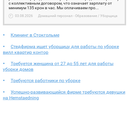
с коллективным договором, что означает зарплату от
минимум 135 крон в час. Мы оплачиваем про...
03.08.2026
Домашний персонал - Образование / Уборщица
Клининг в Стокгольме
Стедфирма ищет уборщицу для работы по уборке
вилл квартир контор
Требуется женщина от 27 до 55 лет для работы
уборки домов
Требуются работники по уборке
Успешно-развивающейся фирме требуются девушки
на Hemstaedning