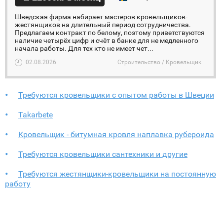
Шведская фирма набирает мастеров кровельщиков-
жестянщиков на длительный период сотрудничества.
Предлагаем контракт по белому, поэтому приветствуются
наличие четырёх цифр и счёт в банке для не медленного
начала работы. Для тех кто не имеет чет...
02.08.2026
Строительство / Кровельщик
Требуются кровельщики с опытом работы в Швеции
Takarbete
Кровельщик - битумная кровля наплавка рубероида
Требуются кровельщики сантехники и другие
Требуются жестянщики-кровельщики на постоянную
работу