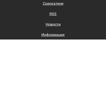
Соискатели
RSS
Новости
Информация
Биржи труда
Вход на сайт
Регистрация на сайте
Каталог
Пользовательское соглашение
Восстановление пароля