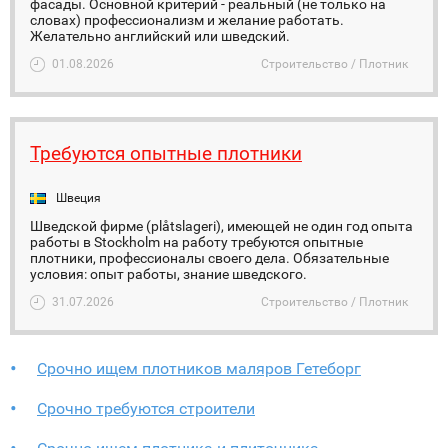
фасады. Основной критерий - реальный (не только на
словах) профессионализм и желание работать.
Желательно английский или шведский.
01.08.2026
Строительство / Плотник
Требуются опытные плотники
Швеция
Шведской фирме (plåtslageri), имеющей не один год опыта
работы в Stockholm на работу требуются опытные
плотники, профессионалы своего дела. Обязательные
условия: опыт работы, знание шведского.
31.07.2026
Строительство / Плотник
Срочно ищем плотников маляров Гетеборг
Срочно требуются строители