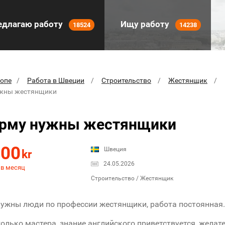
длагаю работу
Ищу работу
18524
14238
ропе
Работа в Швеции
Строительство
Жестянщик
ужны жестянщики
ирму нужны жестянщики
000
Швеция
kr
24.05.2026
 в месяц
Строительство / Жестянщик
ужны люди по профессии жестянщики, работа постоянная.
только мастера, знание английского приветствуется, желат