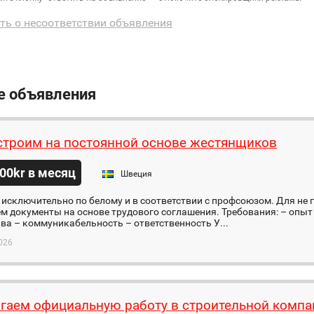
ть о несоответствии объявления
е объявления
строим на постоянной основе жестянщиков
00kr в месяц
Швеция
исключительно по белому и в соответствии с профсоюзом. Для не 
 документы на основе трудового соглашения. Требования: – опыт 
ава – коммуникабельность – ответственность У...
026
гаем официальную работу в строительной компа