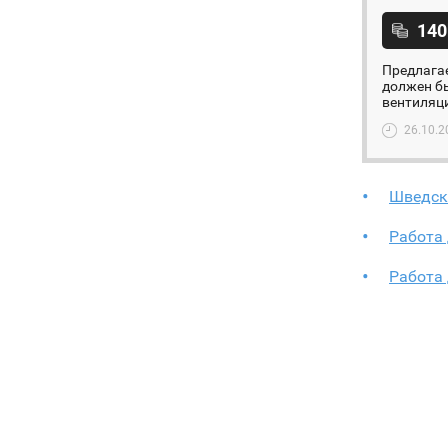
140
Предлагае
должен бы
вентиляци
26.10.2
Шведск
Работа
Работа