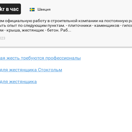
kr в час
Швеция
м официальную работу в строительной компании на постоянную ра
ть опыт по следующим пунктам. - плиточники - каменщиков - гип
и - крыша, жестянщик - бетон. Раб...
023
ая жесть требуются профессионалы
 для жестянщика Стокгольм
 для жестянщика