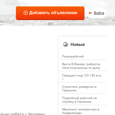
Войти
Новые
Разнорабочий
Вахта В Женеву требуется
няня-помощница по дому
Сварщик mag 135 136 ж м
г
Строитель универсал в
Германии
Подсобный рабочий на
стройку в Германии
Машинист экскаватора в
Нидерландах
ельно ребята с Украины.