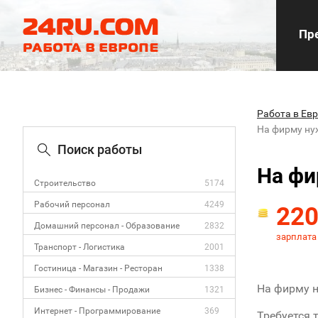
Пре
Работа в Ев
На фирму н
Поиск работы
На ф
Строительство
5174
Рабочий персонал
4249
22
Домашний персонал - Образование
2832
зарплата
Транспорт - Логистика
2001
Гостиница - Магазин - Ресторан
1338
На фирму н
Бизнес - Финансы - Продажи
1321
Интернет - Программирование
369
Требуется 