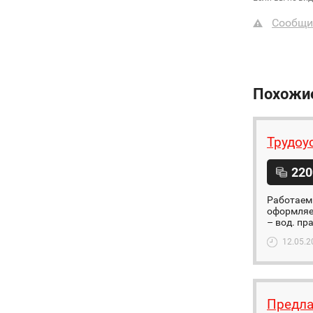
Сообщи
Похожи
Трудоу
220
Работаем 
оформляем
– вод. пр
12.05.2
Предла