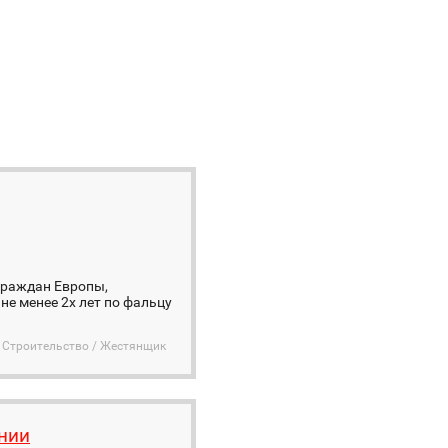
граждан Европы,
не менее 2х лет по фальцу
Строительство / Жестянщик
нии