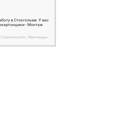
боту в Стокгольме. У вас
сокартонщики - Монтаж
Строительство / Жестянщик