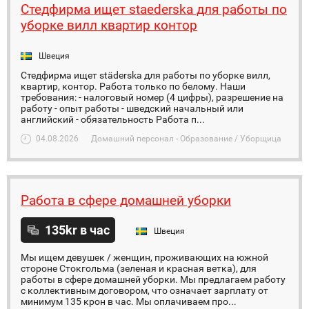
Стедфирма ищет staederska для работы по
уборке вилл квартир контор
Швеция
Стедфирма ищет städerska для работы по уборке вилл,
квартир, контор. Работа только по белому. Наши
требования: - налоговый номер (4 цифры), разрешение на
работу - опыт работы - шведский начальный или
английский - обязательность Работа п...
04.08.2026
Домашний персонал - Образование / Уборщица
Работа в сфере домашней уборки
135kr в час
Швеция
Мы ищем девушек / женщин, проживающих на южной
стороне Стокгольма (зеленая и красная ветка), для
работы в сфере домашней уборки. Мы предлагаем работу
с коллективным договором, что означает зарплату от
минимум 135 крон в час. Мы оплачиваем про...