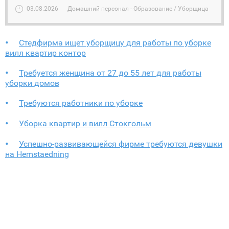
03.08.2026
Домашний персонал - Образование / Уборщица
Стедфирма ищет уборщицу для работы по уборке
вилл квартир контор
Требуется женщина от 27 до 55 лет для работы
уборки домов
Требуются работники по уборке
Уборка квартир и вилл Стокгольм
Успешно-развивающейся фирме требуются девушки
на Hemstaedning