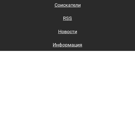
Соискатели
RSS
Новости
Информация
Биржи труда
Вход на сайт
Регистрация на сайте
Каталог
Пользовательское соглашение
Восстановление пароля