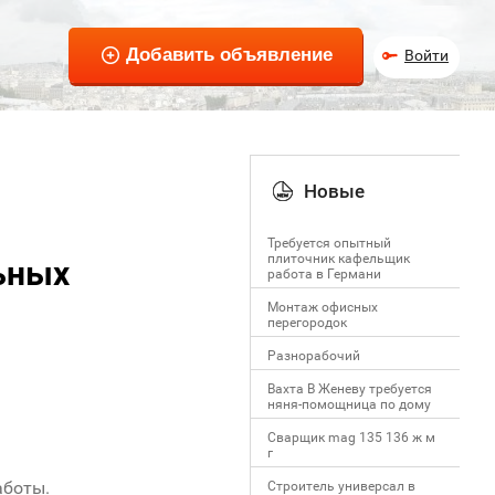
Войти
Новые
Требуется опытный
плиточник кафельщик
ьных
работa в Германи
Mонтаж офисных
перегородок
Разнорабочий
Вахта В Женеву требуется
няня-помощница по дому
Сварщик mag 135 136 ж м
г
аботы.
Строитель универсал в