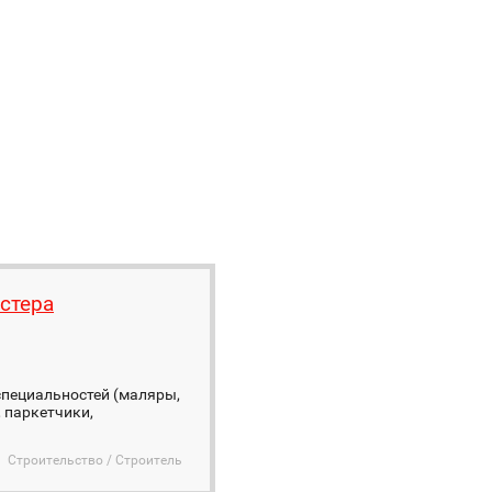
стера
специальностей (маляры,
 паркетчики,
Строительство / Строитель