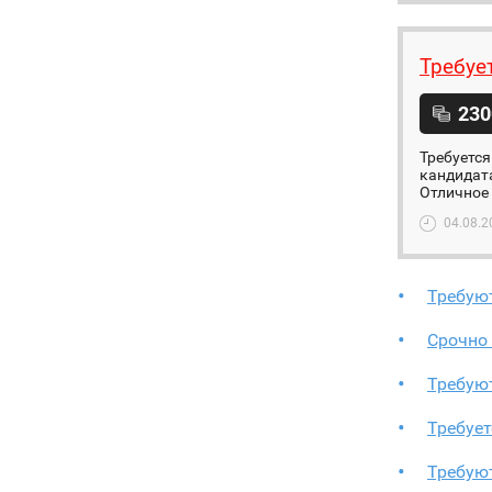
Требуе
230
Требуется
кандидата
Отличное 
04.08.2
Требуют
Срочно 
Требуют
Требуе
Требуют