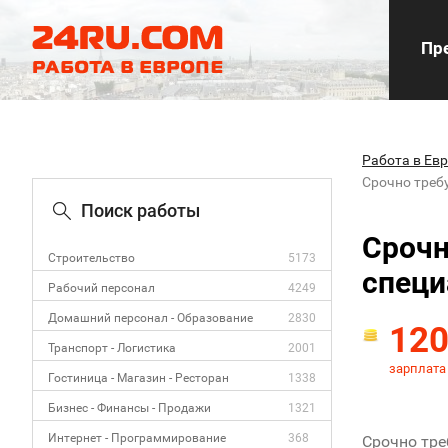
Пре
Работа в Ев
Срочно треб
Поиск работы
Срочн
Строительство
5173
специ
Рабочий персонал
4249
Домашний персонал - Образование
2830
12
Транспорт - Логистика
2001
зарплата
Гостиница - Магазин - Ресторан
1338
Бизнес - Финансы - Продажи
1321
Интернет - Программирование
368
Срочно тре