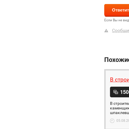
Если Вы не ви
Сообщи
Похожи
В стро
150
В строите
каменщики
шпаклевщи
05.08.2