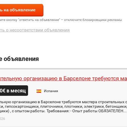
дите кнопку "ответить на объявление" – отключите блокировщики рекламы
ть о несоответствии объявления
е объявления
ительную организацию в Барселоне требуются ма
0€ в месяц
Испания
льную организацию в Барселоне требуются мастера строительных 
, гипсокартонщики, плиточники, плотники, электрики, бетонщики,
ки) , с опытом работы. Требования: - Опыт работы ОБЯЗАТЕЛЕН...
026