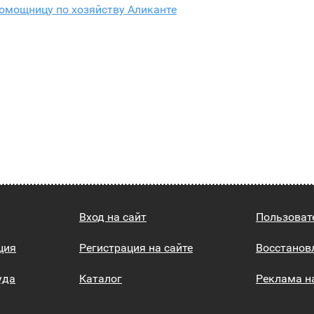
омощницу по хозяйству Аликанте
Вход на сайт
Пользоват
ция
Регистрация на сайте
Восстанов
уда
Каталог
Реклама н