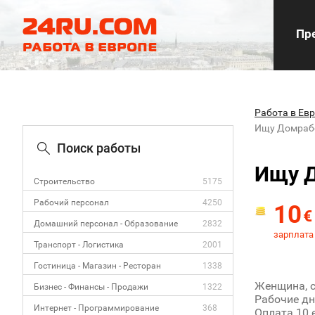
Пре
Работа в Ев
Ищу Домраб
Поиск работы
Ищу 
Строительство
5175
Рабочий персонал
4250
10
€
Домашний персонал - Образование
2832
зарплата 
Транспорт - Логистика
2001
Гостиница - Магазин - Ресторан
1338
Женщина, с
Бизнес - Финансы - Продажи
1322
Рабочие дни
Интернет - Программирование
368
Оплата 10 е