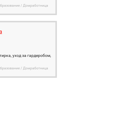
Образование / Домработница
a
ирка, уход за гардеробом,
Образование / Домработница