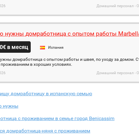
026
Домашний персонал - 
ю нужны домработница с опытом работы Marbell
0€ в месяц
Испания
ужны домработница с опытом работы и швея, по уходу за домом. Ст
 проживанием в хороших условиях.
026
Домашний персонал - 
 ищу домработницу в испанскую семью
ю нужны
тница с проживанием в семье город Benicassim
тся домработница-няня с проживанием