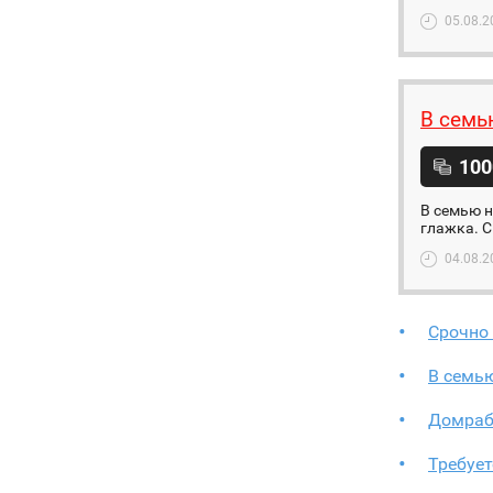
05.08.2
В семь
100
В семью н
глажка. С
04.08.2
Срочно
В семь
Домрабо
Требуе