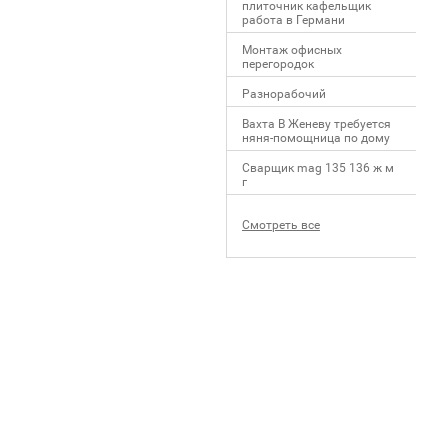
плиточник кафельщик
работa в Германи
Mонтаж офисных
перегородок
Разнорабочий
Вахта В Женеву требуется
няня-помощница по дому
Сварщик mag 135 136 ж м
г
Смотреть все