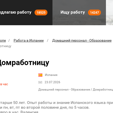
длагаю работу
Ищу работу
18525
14247
ропе
Работа в Испании
Домашний персонал - Образование
отницу
Домработницу
Испания
23.07.2026
в час
Домашний персонал - Образование / Домработни
тарше 50 лет. Опыт работы и знание Испанского языка при
 пн, вт, пт во второй половине дня, по 5 часов.
вро в час. Валенсия.