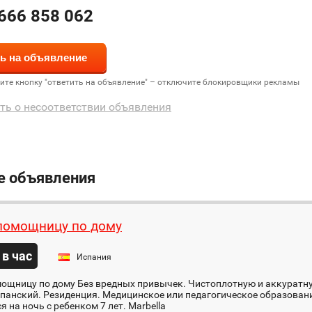
666 858 062
дите кнопку "ответить на объявление" – отключите блокировщики рекламы
ть о несоответствии объявления
е объявления
омощницу по дому
 в час
Испания
ощницу по дому Без вредных привычек. Чистоплотную и аккуратну
панский. Резиденция. Медицинское или педагогическое образован
я на ночь с ребенком 7 лет. Marbella