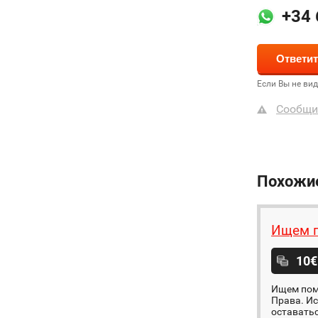
+34 
Если Вы не ви
Сообщи
Похожи
Ищем п
10€
Ищем пом
Права. Ис
оставатьс