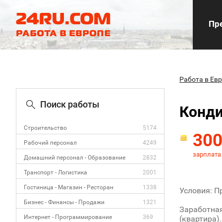
Пре
Работа в Ев
Поиск работы
Конди
Строительство
5174
30
Рабочий персонал
4249
зарплата
Домашний персонал - Образование
2832
Транспорт - Логистика
2001
Гостиница - Магазин - Ресторан
1338
Условия: П
Бизнес - Финансы - Продажи
1321
Заработная
Интернет - Программирование
369
(квартира)