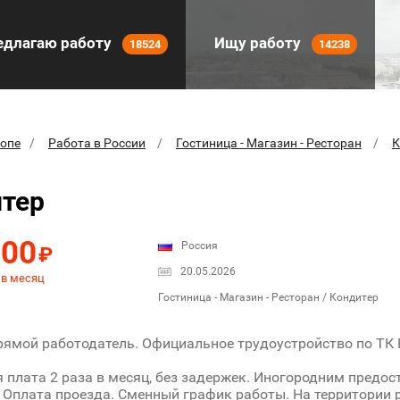
длагаю работу
Ищу работу
18524
14238
ропе
Работа в России
Гостиница - Магазин - Ресторан
К
тер
000
Россия
₽
20.05.2026
 в месяц
Гостиница - Магазин - Ресторан / Кондитер
рямой работодатель. Официальное трудоустройство по ТК 
 плата 2 раза в месяц, без задержек. Иногородним предос
. Оплата проезда. Сменный график работы. На территории 