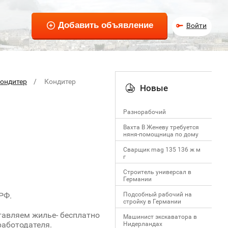
Войти
ондитер
Кондитер
Новые
Разнорабочий
Вахта В Женеву требуется
няня-помощница по дому
Сварщик mag 135 136 ж м
г
Строитель универсал в
Германии
Подсобный рабочий на
РФ.
стройку в Германии
тавляем жилье- бесплатно
Машинист экскаватора в
работодателя.
Нидерландах