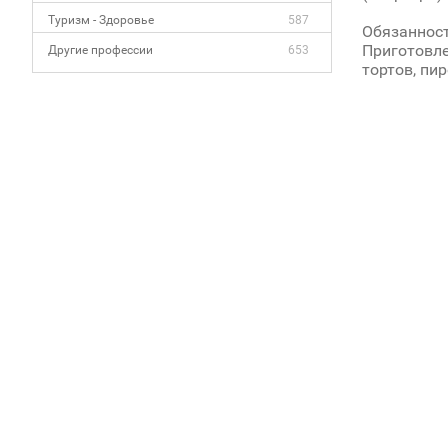
Туризм - Здоровье
587
Обязанност
Приготовле
Другие профессии
653
тортов, пир