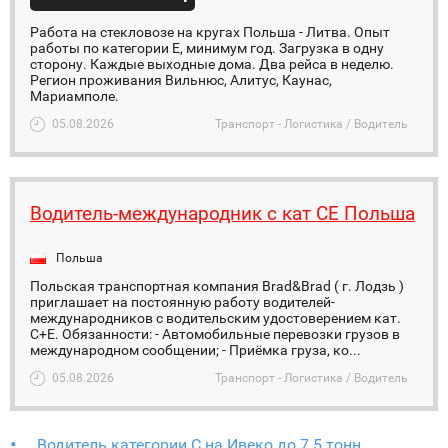
Работа на стекловозе на кругах Польша - Литва. Опыт
работы по категории Е, минимум год. Загрузка в одну
сторону. Каждые выходные дома. Два рейса в неделю.
Регион проживания Вильнюс, Алитус, Каунас,
Мариамполе.
05.08.2026
Транспорт - Логистика / Водитель
Водитель-международник с кат СЕ Польша
Польша
Польская транспортная компания Brad&Brad ( г. Лодзь )
приглашает на постоянную работу водителей-
международников с водительским удостоверением кат.
C+E. Обязанности: - Автомобильные перевозки грузов в
международном сообщении; - Приёмка груза, ко...
05.08.2026
Транспорт - Логистика / Водитель
Водитель категории C на Ивеко до 7 5 тонн