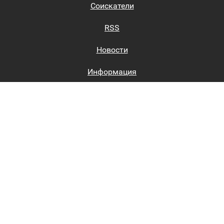
Соискатели
RSS
Новости
Информация
Биржи труда
Вход на сайт
Регистрация на сайте
Каталог
Пользовательское соглашение
Восстановление пароля