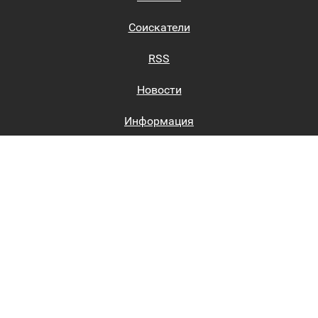
Соискатели
RSS
Новости
Информация
Биржи труда
Вход на сайт
Регистрация на сайте
Каталог
Пользовательское соглашение
Восстановление пароля