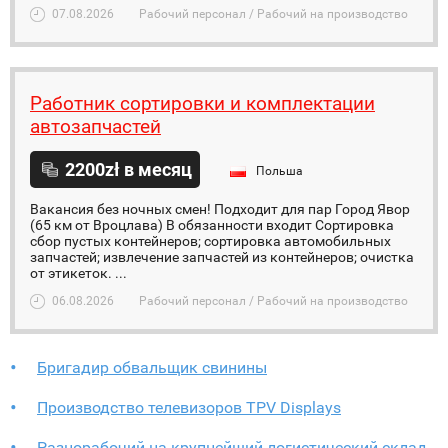
07.08.2026
Рабочий персонал / Рабочий на производство
Работник сортировки и комплектации
автозапчастей
2200zł в месяц
Польша
Вакансия без ночных смен! Подходит для пар Город Явор
(65 км от Вроцлава) В обязанности входит Сортировка
сбор пустых контейнеров; сортировка автомобильных
запчастей; извлечение запчастей из контейнеров; очистка
от этикеток. ...
06.08.2026
Рабочий персонал / Рабочий на производство
Бригадир обвальщик свинины
Производство телевизоров TPV Displays
Разнорабочий на крупнейший логистический склад