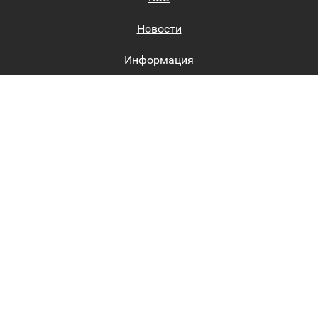
Новости
Информация
Биржи труда
Вход на сайт
Регистрация на сайте
Каталог
Пользовательское соглашение
Восстановление пароля
Реклама на сайте