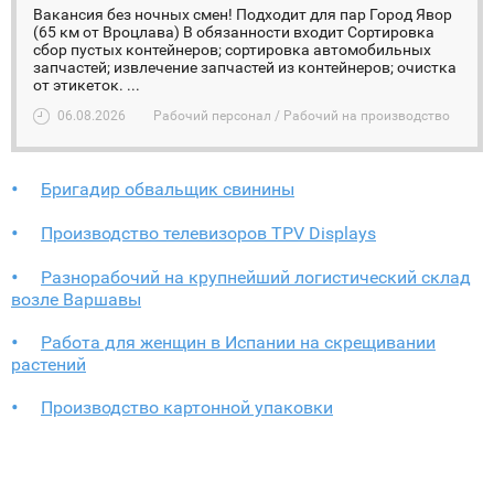
Вакансия без ночных смен! Подходит для пар Город Явор
(65 км от Вроцлава) В обязанности входит Сортировка
сбор пустых контейнеров; сортировка автомобильных
запчастей; извлечение запчастей из контейнеров; очистка
от этикеток. ...
06.08.2026
Рабочий персонал / Рабочий на производство
Бригадир обвальщик свинины
Производство телевизоров TPV Displays
Разнорабочий на крупнейший логистический склад
возле Варшавы
Работа для женщин в Испании на скрещивании
растений
Производство картонной упаковки