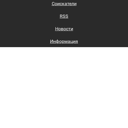
Соискатели
RSS
Новости
Информация
Биржи труда
Вход на сайт
Регистрация на сайте
Каталог
Пользовательское соглашение
Восстановление пароля