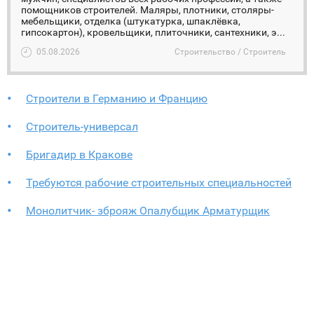
помощников строителей. Маляры, плотники, столяры-
мебельщики, отделка (штукатурка, шпаклёвка,
гипсокартон), кровельщики, плиточники, сантехники, э...
05.08.2026
Строительство / Строитель
Строители в Германию и Францию
Строитель-универсал
Бригадир в Кракове
Требуются рабочие строительных специальностей
Монолитчик- зброяж Опалубщик Арматурщик