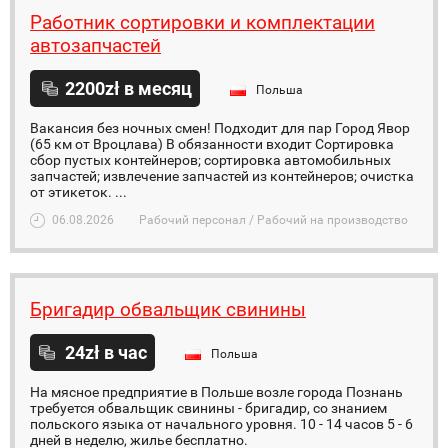
Работник сортировки и комплектации
автозапчастей
2200zł в месяц
Польша
Вакансия без ночных смен! Подходит для пар Город Явор
(65 км от Вроцлава) В обязанности входит Сортировка
сбор пустых контейнеров; сортировка автомобильных
запчастей; извлечение запчастей из контейнеров; очистка
от этикеток. ...
06.08.2026
Рабочий персонал / Рабочий на производство
Бригадир обвальщик свинины
24zł в час
Польша
На мясное предприятие в Польше возле города Познань
требуется обвальщик свинины - бригадир, со знанием
польского языка от начального уровня. 10 - 14 часов 5 - 6
дней в неделю, жилье бесплатно.