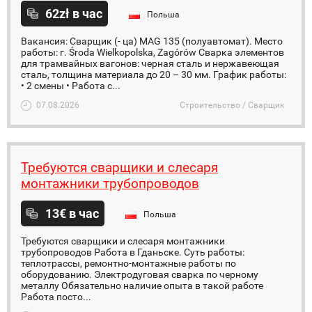
62zł в час
Польша
Вакансия: Сварщик (- ца) MAG 135 (полуавтомат). Место
работы: г. Środa Wielkopolska, Zagórów Сварка элементов
для трамвайных вагонов: черная сталь и нержавеющая
сталь, толщина материала до 20 – 30 мм. График работы:
• 2 смены • Работа с...
07.08.2026
Строительство / Сварщик
Требуются сварщики и слесаря
монтажники трубопроводов
13€ в час
Польша
Требуются сварщики и слесаря монтажники
трубопроводов Работа в Гданьске. Суть работы:
теплотрассы, ремонтно-монтажные работы по
оборудованию. Электродуговая сварка по черному
металлу Обязательно наличие опыта в такой работе
Работа посто...