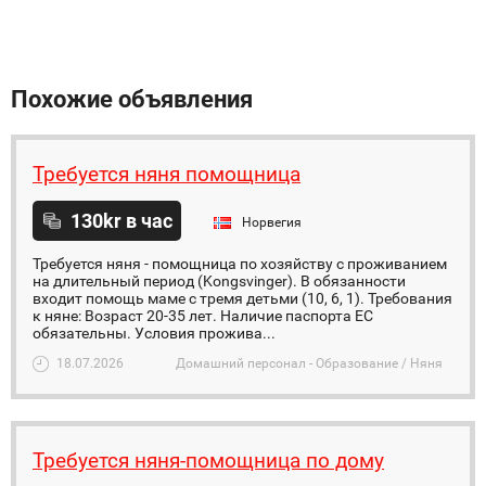
Похожие объявления
Требуется няня помощница
130kr в час
Норвегия
Требуется няня - помощница по хозяйству с проживанием
на длительный период (Kongsvinger). В обязанности
входит помощь маме с тремя детьми (10, 6, 1). Требования
к няне: Возраст 20-35 лет. Hаличие паспорта ЕС
обязательны. Условия прожива...
18.07.2026
Домашний персонал - Образование / Няня
Требуется няня-помощница по дому