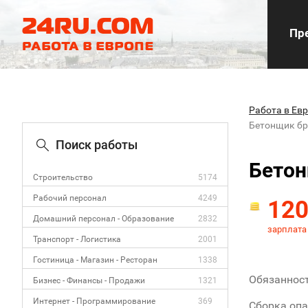
Пре
Работа в Ев
Бетонщик бр
Поиск работы
Бетон
Строительство
5174
Рабочий персонал
4249
12
Домашний персонал - Образование
2832
зарплата
Транспорт - Логистика
2001
Гостиница - Магазин - Ресторан
1338
Обязаннос
Бизнес - Финансы - Продажи
1321
Интернет - Программирование
369
Сборка опа