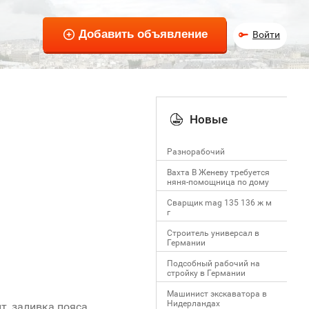
Войти
Новые
Разнорабочий
Вахта В Женеву требуется
няня-помощница по дому
Сварщик mag 135 136 ж м
г
Строитель универсал в
Германии
Подсобный рабочий на
стройку в Германии
Машинист экскаватора в
Нидерландах
т, заливка пояса,