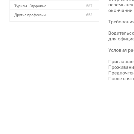
перемычек.
Туризм - Здоровье
587
окончании 
Другие профессии
653
Требовани
Водительск
для официа
Условия р
Приглашаем
Проживани
Предпочтен
После снят