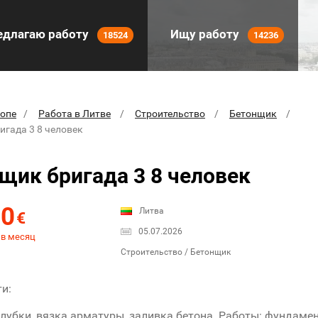
длагаю работу
Ищу работу
18524
14236
ропе
Работа в Литве
Строительство
Бетонщик
игада 3 8 человек
щик бригада 3 8 человек
00
Литва
€
05.07.2026
 в месяц
Строительство / Бетонщик
ти:
лубки, вязка арматуры, заливка бетона. Работы: фундамен