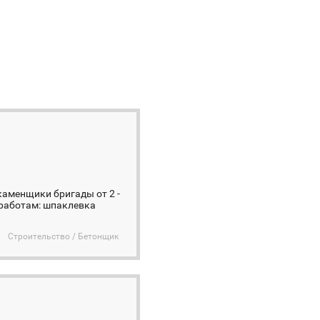
аменщики бригады от 2 -
 работам: шпаклевка
Строительство / Бетонщик