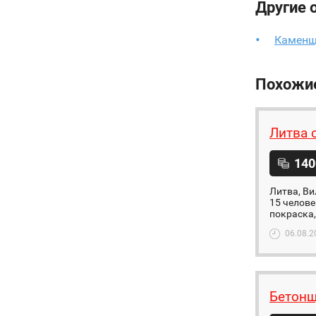
Другие 
Каменщи
Похожи
Литва 
140
Литва, Ви
15 челове
покраска,
06.08.2
Бетонщ