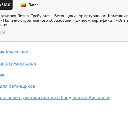
в час
Литва
оты: вся Литва. Требуются: - Бетонщики - Арматурщики - Каменщи
ет - Наличие строительного образования (диплом, сертификат) - Опыт
нно...
026
ик Каменщик
ик Стяжка полов
ик
 для бетонщиков
 по шашке уличной плитке и бордюрам в Вильнюсе