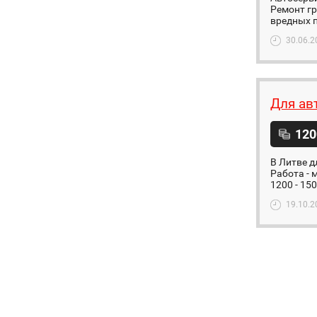
Ремонт гр
вредных п
30.06.2
Для ав
120
В Литве д
Работа - 
1200 - 150
19.10.2