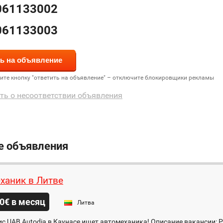
061133002
061133003
дите кнопку "ответить на объявление" – отключите блокировщики рекламы
ть о несоответствии объявления
е объявления
ханик в Литве
0€ в месяц
Литва
с UAB Autodia в Каунасе ищет автомеханика! Описание вакансии: 