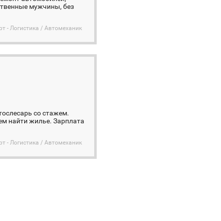
тственные мужчины, без
рт - Логистика / Автомеханик
тослесарь со стажем.
ем найти жилье. Зарплата
рт - Логистика / Автомеханик