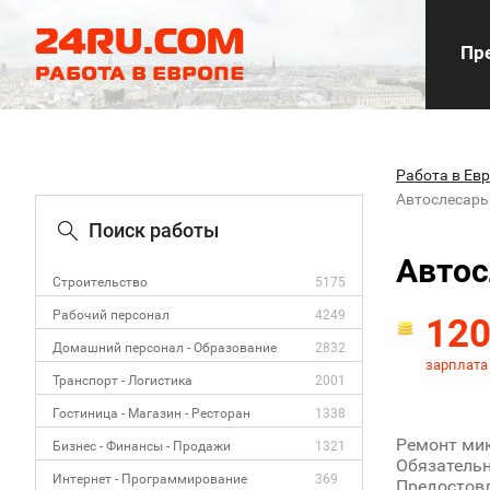
Пре
Работа в Ев
Автослесарь
Поиск работы
Автос
Строительство
5175
Рабочий персонал
4249
12
Домашний персонал - Образование
2832
зарплата
Транспорт - Логистика
2001
Гостиница - Магазин - Ресторан
1338
Ремонт мик
Бизнес - Финансы - Продажи
1321
Обязательна
Интернет - Программирование
369
Предостов