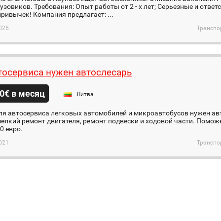
узовиков. Требования: Опыт работы от 2 - х лет; Серьезные и отве
ривычек! Компания предлагает: ...
026
Транспо
тосервиса нужен автослесарь
0€ в месяц
Литва
ля автосервиса легковых автомобилей и микроавтобусов нужен ав
мелкий ремонт двигателя, ремонт подвески и ходовой части. Помож
0 евро.
021
Транспо