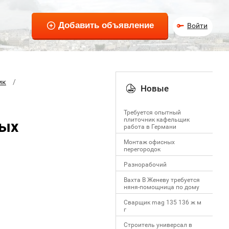
Войти
ик
Новые
Требуется опытный
плиточник кафельщик
вых
работa в Германи
Mонтаж офисных
перегородок
Разнорабочий
Вахта В Женеву требуется
няня-помощница по дому
Сварщик mag 135 136 ж м
г
Строитель универсал в