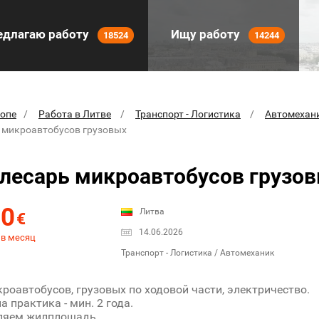
длагаю работу
Ищу работу
18524
14244
ропе
Работа в Литве
Транспорт - Логистика
Автомехан
 микроавтобусов грузовых
лесарь микроавтобусов грузо
00
Литва
€
14.06.2026
 в месяц
Транспорт - Логистика / Автомеханик
роавтобусов, грузовых по ходовой части, электричество.
 практика - мин. 2 года.
ляем жилплощадь.