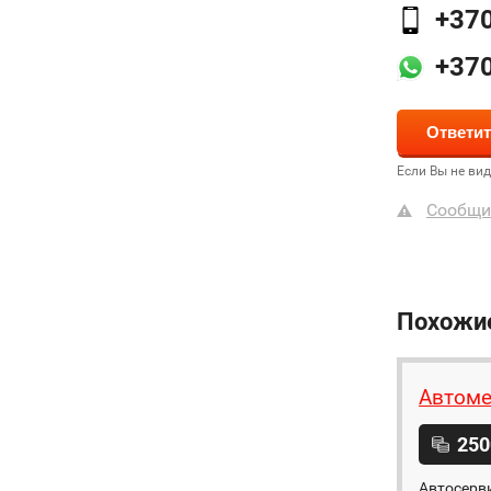
+37
+37
Если Вы не ви
Сообщи
Похожи
Автоме
250
Автосерви