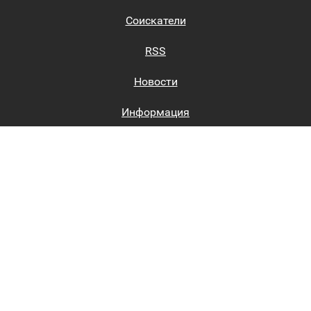
Соискатели
RSS
Новости
Информация
Биржи труда
Вход на сайт
Регистрация на сайте
Каталог
Пользовательское соглашение
Восстановление пароля