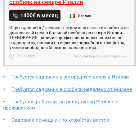
особняк на севере Италии
1400€ в месяц
Италия
Ищу садовника / лесника / строителя с опытом работы на
длительный срок в большой особняк на севере Италии.
ТРЕБОВАНИЯ: наличие профессиональных навыков по
садоводству, навыки по ведению подсобного хозяйства,
умение свободно и бережно пользоваться...
19.06.2026
Рабочий персонал / Садовник
Требуется садовник в загородную виллу в Италии
Требуется садовник в особняк недалеко от Милана
Требуется работник на виллу около Pimbino с
проживанием
Садовник помощник по хозяйству вахтой